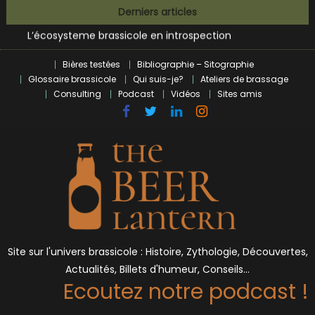
Bières et célébrités
Skip
Derniers articles
L’écosysteme brassicole en introspection
to
Zoumaï : pionnier de la révolution craft à Marseille
content
L’intelligence artificielle dans le milieu brassicole
Bières testées
Bibliographie – Sitographie
BrewDog racheté par Tilray pour une bouchée de pain ?
Glossaire brassicole
Qui suis-je?
Ateliers de brassage
Bières et célébrités
Consulting
Podcast
Vidéos
Sites amis
Site sur l'univers brassicole : Histoire, Zythologie, Découvertes,
Actualités, Billets d'humeur, Conseils…
Ecoutez notre podcast !