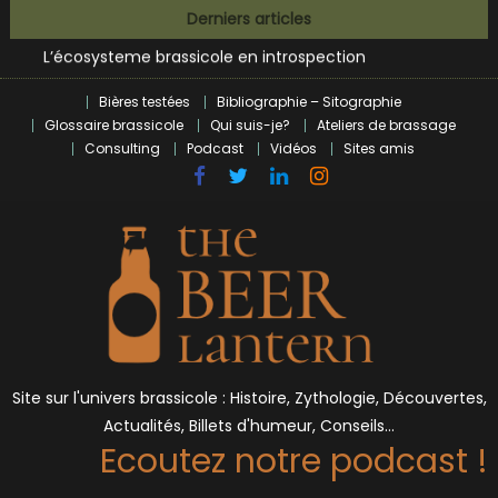
Bières et célébrités
Skip
Derniers articles
L’écosysteme brassicole en introspection
to
Zoumaï : pionnier de la révolution craft à Marseille
content
L’intelligence artificielle dans le milieu brassicole
Bières testées
Bibliographie – Sitographie
BrewDog racheté par Tilray pour une bouchée de pain ?
Glossaire brassicole
Qui suis-je?
Ateliers de brassage
Bières et célébrités
Consulting
Podcast
Vidéos
Sites amis
Site sur l'univers brassicole : Histoire, Zythologie, Découvertes,
Actualités, Billets d'humeur, Conseils…
Ecoutez notre podcast !