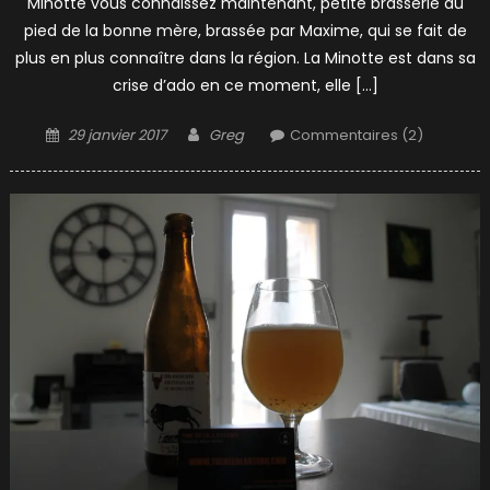
Minotte vous connaissez maintenant, petite brasserie au
pied de la bonne mère, brassée par Maxime, qui se fait de
plus en plus connaître dans la région. La Minotte est dans sa
crise d’ado en ce moment, elle […]
Posted
Author
29 janvier 2017
Greg
Commentaires (2)
on