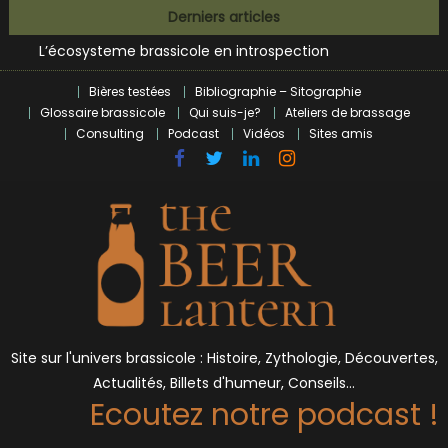
Bières et célébrités
Skip
Derniers articles
L’écosysteme brassicole en introspection
to
Zoumaï : pionnier de la révolution craft à Marseille
content
L’intelligence artificielle dans le milieu brassicole
Bières testées
Bibliographie – Sitographie
BrewDog racheté par Tilray pour une bouchée de pain ?
Glossaire brassicole
Qui suis-je?
Ateliers de brassage
Bières et célébrités
Consulting
Podcast
Vidéos
Sites amis
Site sur l'univers brassicole : Histoire, Zythologie, Découvertes,
Actualités, Billets d'humeur, Conseils…
Ecoutez notre podcast !