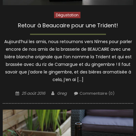
Dégustation
Retour à Beaucaire pour une Trident!
Aujourd’hui les amis, nous retournons vers Nîmes pour parler
encore de nos amis de la brasserie de BEAUCAIRE avec une
bière blanche originale que l’on nomme la Trident et qui est
brassée avec du riz de Camargue et du gingembre ! Il faut
savoir que j’adore le gingembre, et des bières aromatisée à
cela, j’en ai […]
Posted
Author
25 août 2016
Greg
Commentaire (0)
on