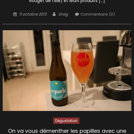
Rouget de l’Isle) et leurs produits […]
Posted
Author
11 octobre 2013
Greg
Commentaire (0)
on
Dégustation
On va vous démenther les papilles avec une