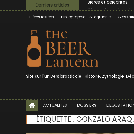
Skip
L’écosysteme brassico
Derniers articles
to
Zoumaï : pionnier de la
Bières testées
Bibliographie – Sitographie
Glossair
content
L’intelligence artificie
BrewDog racheté par T
Bières et célébrités
Site sur l'univers brassicole : Histoire, Zythologie, D
ACTUALITÉS
DOSSIERS
DÉGUSTATIO
ÉTIQUETTE :
GONZALO ARAQ