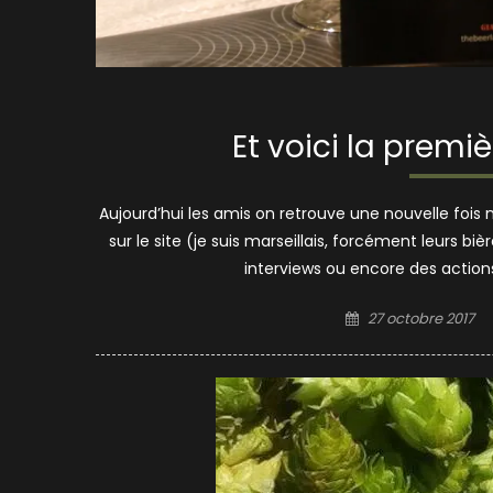
Et voici la premiè
Aujourd’hui les amis on retrouve une nouvelle fois n
sur le site (je suis marseillais, forcément leurs bi
interviews ou encore des actio
Posted
27 octobre 2017
on