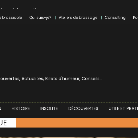
le en introspection
 révolution craft à Marseille
e brassicole
Qui suis-je?
Ateliers de brassage
Consulting
Po
lle dans le milieu brassicole
ilray pour une bouchée de pain ?
écouvertes, Actualités, Billets d'humeur, Conseils…
N
HISTOIRE
INSOLITE
DÉCOUVERTES
UTILE ET PRAT
UE