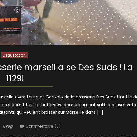
Dégustation
sserie marseillaise Des Suds ! La
1129!
arseille avec Laure et Gonzalo de la brasserie Des Suds ! Inutile d
 précédent test et l’interview donnée auront suffi à attiser votr
attants qui veulent brasser sur Marseille dans […]
Author
Greg
Commentaire (0)