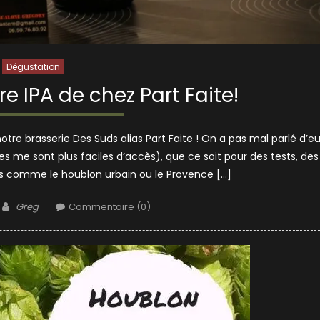
Dégustation
re IPA de chez Part Faite!
otre brasserie Des Suds alias Part Faite ! On a pas mal parlé d’e
ères me sont plus faciles d’accès), que ce soit pour des tests, des
ns comme le houblon urbain ou le Provence […]
Author
Greg
Commentaire (0)