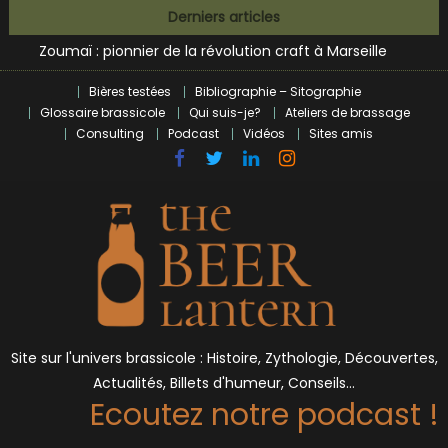
L’écosysteme brassicole en introspection
Skip
Derniers articles
Zoumaï : pionnier de la révolution craft à Marseille
to
L’intelligence artificielle dans le milieu brassicole
content
BrewDog racheté par Tilray pour une bouchée de pain ?
Bières testées
Bibliographie – Sitographie
Bières et célébrités
Glossaire brassicole
Qui suis-je?
Ateliers de brassage
Consulting
Podcast
Vidéos
Sites amis
Site sur l'univers brassicole : Histoire, Zythologie, Découvertes,
Actualités, Billets d'humeur, Conseils…
Ecoutez notre podcast !