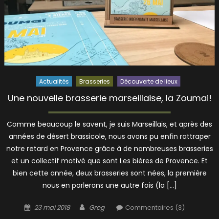
Actualités
Brasseries
Découverte de lieux
Une nouvelle brasserie marseillaise, la Zoumai!
Comme beaucoup le savent, je suis Marseillais, et après des
années de désert brassicole, nous avons pu enfin rattraper
notre retard en Provence grâce à de nombreuses brasseries
et un collectif motivé que sont Les bières de Provence. Et
bien cette année, deux brasseries sont nées, la première
nous en parlerons une autre fois (la […]
Posted
Author
23 mai 2018
Greg
Commentaires (3)
on