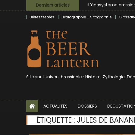
Skip
L’écosysteme brassico
Derniers articles
to
Zoumaï : pionnier de la
Bières testées
Bibliographie – Sitographie
Glossair
content
L’intelligence artificie
BrewDog racheté par T
Bières et célébrités
Site sur l'univers brassicole : Histoire, Zythologie, D
ACTUALITÉS
DOSSIERS
DÉGUSTATIO
ÉTIQUETTE :
JULES DE BANAN