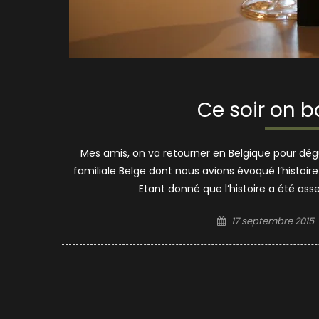
Ce soir on b
Mes amis, on va retourner en Belgique pour dégu
familiale Belge dont nous avions évoqué l’histoire
Etant donné que l’histoire a été as
Posted
17 septembre 2015
on