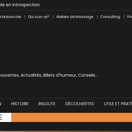
le en introspection
 révolution craft à Marseille
e brassicole
Qui suis-je?
Ateliers de brassage
Consulting
Po
lle dans le milieu brassicole
ilray pour une bouchée de pain ?
écouvertes, Actualités, Billets d'humeur, Conseils…
N
HISTOIRE
INSOLITE
DÉCOUVERTES
UTILE ET PRAT
E