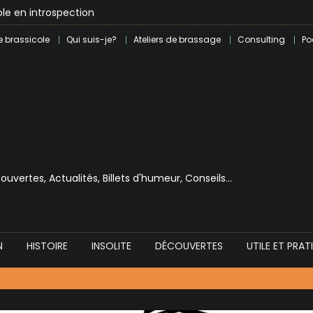
le en introspection
 révolution craft à Marseille
e brassicole
Qui suis-je?
Ateliers de brassage
Consulting
Po
lle dans le milieu brassicole
ilray pour une bouchée de pain ?
écouvertes, Actualités, Billets d'humeur, Conseils…
N
HISTOIRE
INSOLITE
DÉCOUVERTES
UTILE ET PRAT