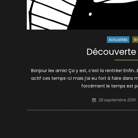
Actualités
Br
Découverte d
Bonjour les amis! Ça y est, c’est la rentrée! Enfi
actif ces temps-ci mais j’ai eu fort à faire dans 
forcément le temps est pas
Posted
28 septembre 2019
on