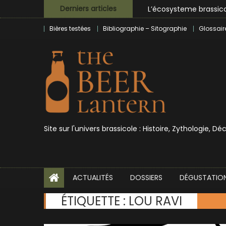
Skip
L’écosysteme brassico
Derniers articles
to
Zoumaï : pionnier de la
Bières testées
Bibliographie – Sitographie
Glossair
content
L’intelligence artificie
BrewDog racheté par T
Bières et célébrités
Site sur l'univers brassicole : Histoire, Zythologie, D
ACTUALITÉS
DOSSIERS
DÉGUSTATIO
ÉTIQUETTE :
LOU RAVI