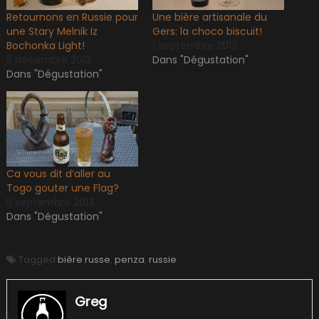
Retournons en Russie pour
Une bière artisanale du
une Stary Melnik Iz
Gers: la choco biscuit!
Bochonka Light!
1 septembre 2013
5 décembre 2013
Dans "Dégustation"
Dans "Dégustation"
Ca vous dit d’aller au
Togo gouter une Flag?
5 septembre 2013
Dans "Dégustation"
Tagged
bière russe
,
penza
,
russie
Greg