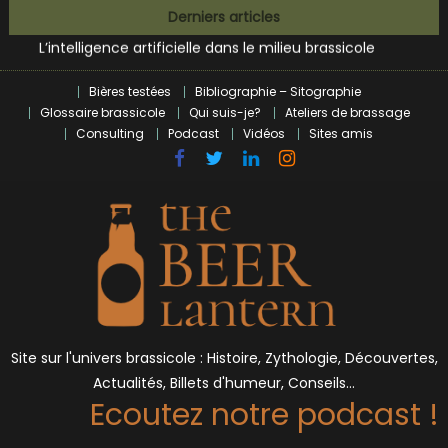
Zoumaï : pionnier de la révolution craft à Marseille
Skip
Derniers articles
L’intelligence artificielle dans le milieu brassicole
to
BrewDog racheté par Tilray pour une bouchée de pain ?
content
Bières et célébrités
Bières testées
Bibliographie – Sitographie
Glossaire brassicole
Qui suis-je?
Ateliers de brassage
Consulting
Podcast
Vidéos
Sites amis
Site sur l'univers brassicole : Histoire, Zythologie, Découvertes,
Actualités, Billets d'humeur, Conseils…
Ecoutez notre podcast !