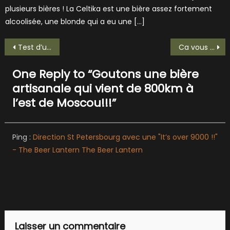
plusieurs bières ! La Celtika est une bière assez fortement
alcoolisée, une blonde qui a eu une […]
Navigation
Test d’une nouvelle bière Marseillaise de nos amis de la plaine: La Violette!!
Ca vous dit d’aller au Togo gouter une Flag?
de
One Reply to “
Goutons une bière
l’article
artisanale qui vient de 800km à
l’est de Moscou!!!
”
Ping :
Direction St Petersbourg avec une "It’s over 9000 !!"
- The Beer Lantern The Beer Lantern
Laisser un commentaire