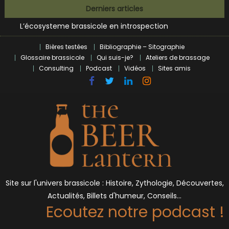
Bières et célébrités
Skip
Derniers articles
L’écosysteme brassicole en introspection
to
Zoumaï : pionnier de la révolution craft à Marseille
content
L’intelligence artificielle dans le milieu brassicole
Bières testées
Bibliographie – Sitographie
BrewDog racheté par Tilray pour une bouchée de pain ?
Glossaire brassicole
Qui suis-je?
Ateliers de brassage
Bières et célébrités
Consulting
Podcast
Vidéos
Sites amis
Site sur l'univers brassicole : Histoire, Zythologie, Découvertes,
Actualités, Billets d'humeur, Conseils…
Ecoutez notre podcast !