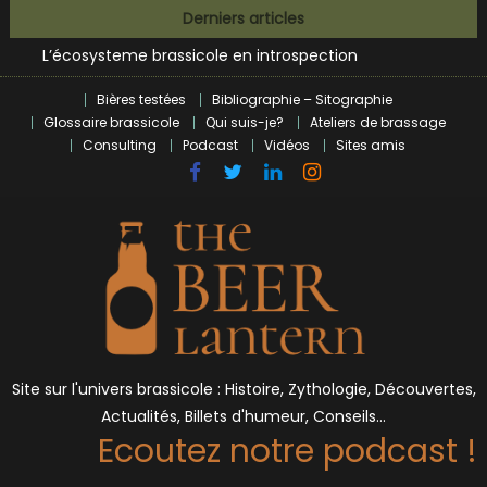
Bières et célébrités
Skip
Derniers articles
L’écosysteme brassicole en introspection
to
Zoumaï : pionnier de la révolution craft à Marseille
content
L’intelligence artificielle dans le milieu brassicole
Bières testées
Bibliographie – Sitographie
BrewDog racheté par Tilray pour une bouchée de pain ?
Glossaire brassicole
Qui suis-je?
Ateliers de brassage
Bières et célébrités
Consulting
Podcast
Vidéos
Sites amis
Site sur l'univers brassicole : Histoire, Zythologie, Découvertes,
Actualités, Billets d'humeur, Conseils…
Ecoutez notre podcast !