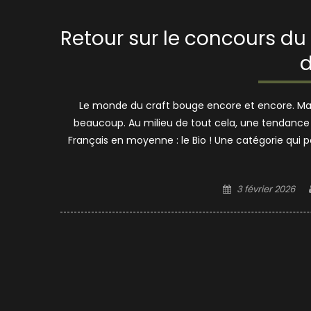
Retour sur le concours du 
d
Le monde du craft bouge encore et encore. Malgr
beaucoup. Au milieu de tout cela, une tendan
Français en moyenne : le Bio ! Une catégorie qui 
Posted
3 février 2026
on