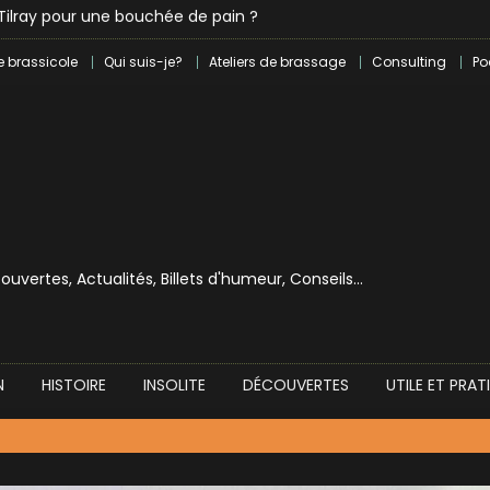
e brassicole
Qui suis-je?
Ateliers de brassage
Consulting
Po
écouvertes, Actualités, Billets d'humeur, Conseils…
N
HISTOIRE
INSOLITE
DÉCOUVERTES
UTILE ET PRAT