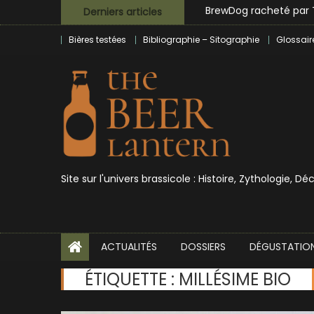
Skip
Derniers articles
Bières et célébrités
to
Bières testées
Bibliographie – Sitographie
Glossair
content
Site sur l'univers brassicole : Histoire, Zythologie, D
ACTUALITÉS
DOSSIERS
DÉGUSTATIO
ÉTIQUETTE :
MILLÉSIME BIO