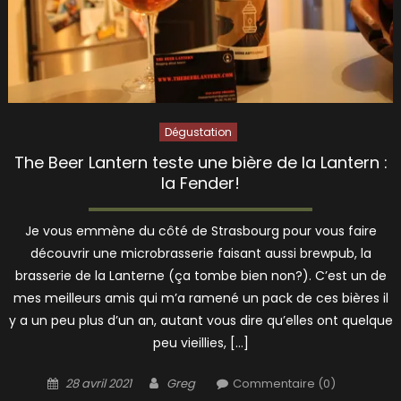
Dégustation
The Beer Lantern teste une bière de la Lantern :
la Fender!
Je vous emmène du côté de Strasbourg pour vous faire
découvrir une microbrasserie faisant aussi brewpub, la
brasserie de la Lanterne (ça tombe bien non?). C’est un de
mes meilleurs amis qui m’a ramené un pack de ces bières il
y a un peu plus d’un an, autant vous dire qu’elles ont quelque
peu vieillies, […]
Posted
Author
28 avril 2021
Greg
Commentaire (0)