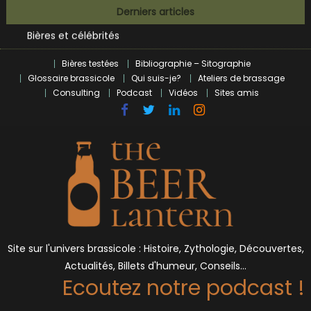
BrewDog racheté par Tilray pour une bouchée de pain ?
Skip
Derniers articles
Bières et célébrités
to
L’écosysteme brassicole en introspection
content
Zoumaï : pionnier de la révolution craft à Marseille
Bières testées
Bibliographie – Sitographie
L’intelligence artificielle dans le milieu brassicole
Glossaire brassicole
Qui suis-je?
Ateliers de brassage
BrewDog racheté par Tilray pour une bouchée de pain ?
Consulting
Podcast
Vidéos
Sites amis
Bières et célébrités
Site sur l'univers brassicole : Histoire, Zythologie, Découvertes,
Actualités, Billets d'humeur, Conseils…
Ecoutez notre podcast !