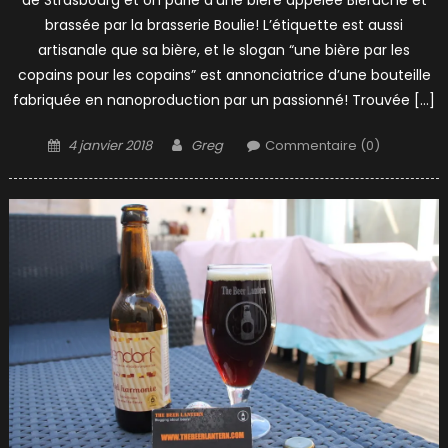
de Strasbourg et on parle d’une bière appelée Bieruche et
brassée par la brasserie Boulie! L’étiquette est aussi
artisanale que sa bière, et le slogan “une bière par les
copains pour les copains” est annonciatrice d’une bouteille
fabriquée en nanoproduction par un passionné! Trouvée […]
Posted
Author
4 janvier 2018
Greg
Commentaire (0)
on