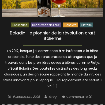
Brasseries
Découverte de lieux
Dossiers
Histoire
Baladin : le pionnier de la révolution craft
italienne
En 2012, lorsque j’ai commencé à m’intéresser à la bière
artisanale, l’une des rares brasseries étrangères que je
trouvais dans les premières caves à bières, comme Fietje,
c’était Baladin. Des bouteilles distinctes des long necks
classiques, un design épuré rappelant le monde du vin, des
styles innovants pour l’époque… J’ai rapidement été séduit. Il
va […]
Posted
Author
9 septembre 2025
Greg
Commentaire (1)
on