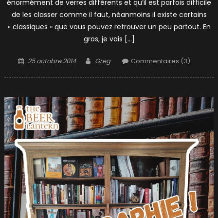
énormément de verres différents et qu’il est parfois difficile
de les classer comme il faut, néanmoins il existe certains
« classiques » que vous pouvez retrouver un peu partout. En
gros, je vais […]
Posted
Author
25 octobre 2014
Greg
Commentaires (3)
on