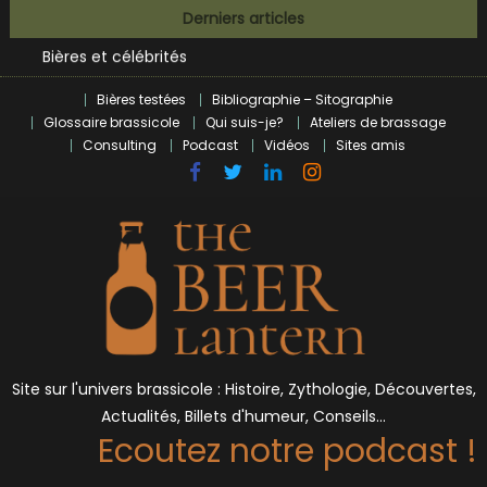
BrewDog racheté par Tilray pour une bouchée de pain ?
Skip
Derniers articles
Bières et célébrités
to
L’écosysteme brassicole en introspection
content
Zoumaï : pionnier de la révolution craft à Marseille
Bières testées
Bibliographie – Sitographie
L’intelligence artificielle dans le milieu brassicole
Glossaire brassicole
Qui suis-je?
Ateliers de brassage
BrewDog racheté par Tilray pour une bouchée de pain ?
Consulting
Podcast
Vidéos
Sites amis
Bières et célébrités
Site sur l'univers brassicole : Histoire, Zythologie, Découvertes,
Actualités, Billets d'humeur, Conseils…
Ecoutez notre podcast !