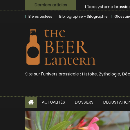
Skip
L’écosysteme brassico
Derniers articles
to
Zoumaï : pionnier de la
Bières testées
Bibliographie – Sitographie
Glossair
content
L’intelligence artificie
BrewDog racheté par T
Bières et célébrités
Site sur l'univers brassicole : Histoire, Zythologie, D
ACTUALITÉS
DOSSIERS
DÉGUSTATIO