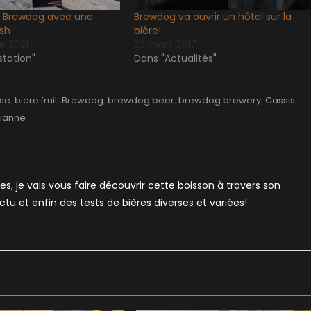
z Brewdog avec une
Brewdog va ouvrir un hôtel sur la
sh
bière!
e 2021
23 mars 2017
tation"
Dans "Actualités"
sse
,
biere fruit
,
Brewdog
,
brewdog beer
,
brewdog brewery
,
Cassis
,
ianne
es, je vais vous faire découvrir cette boisson à travers son
'actu et enfin des tests de bières diverses et variées!