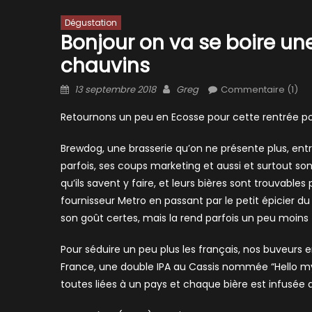
Dégustation
Bonjour on va se boire une
chauvins
Posted
Author
13 septembre 2018
Greg
Commentaire (1)
on
Retournons un peu en Ecosse pour cette rentrée p
Brewdog, une brasserie qu’on ne présente plus, ent
parfois, ses coups marketing et aussi et surtout so
qu’ils savent y faire, et leurs bières sont trouvab
fournisseur Metro en passant par le petit épicier du
son goût certes, mais la rend parfois un peu moins 
Pour séduire un peu plus les français, nos buveurs 
France, une double IPA au Cassis nommée “Hello my 
toutes liées à un pays et chaque bière est infusée a