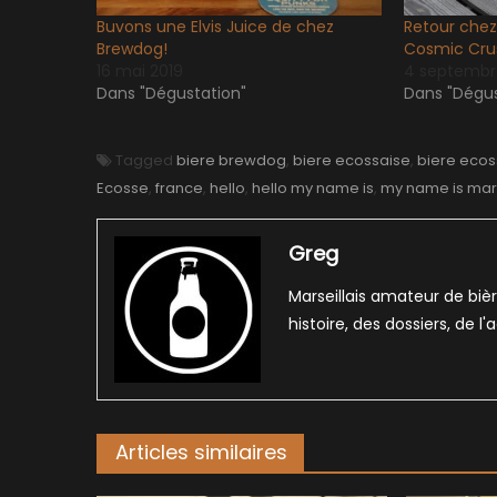
Buvons une Elvis Juice de chez
Retour che
Brewdog!
Cosmic Cru
16 mai 2019
4 septembr
Dans "Dégustation"
Dans "Dégus
Tagged
biere brewdog
,
biere ecossaise
,
biere eco
Ecosse
,
france
,
hello
,
hello my name is
,
my name is mar
Greg
Marseillais amateur de bièr
histoire, des dossiers, de l
Articles similaires