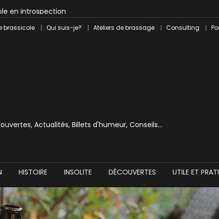
le en introspection
 révolution craft à Marseille
e brassicole
Qui suis-je?
Ateliers de brassage
Consulting
Po
lle dans le milieu brassicole
ilray pour une bouchée de pain ?
écouvertes, Actualités, Billets d'humeur, Conseils…
N
HISTOIRE
INSOLITE
DÉCOUVERTES
UTILE ET PRAT