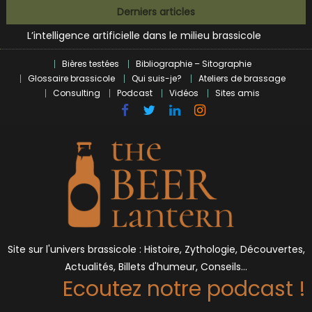
Zoumaï : pionnier de la révolution craft à Marseille
Skip
Derniers articles
L’intelligence artificielle dans le milieu brassicole
to
BrewDog racheté par Tilray pour une bouchée de pain ?
content
Bières et célébrités
Bières testées
Bibliographie – Sitographie
Glossaire brassicole
Qui suis-je?
Ateliers de brassage
Consulting
Podcast
Vidéos
Sites amis
Site sur l'univers brassicole : Histoire, Zythologie, Découvertes,
Actualités, Billets d'humeur, Conseils…
Ecoutez notre podcast !