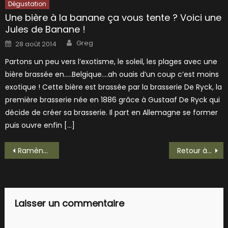
Dégustation
Une bière à la banane ça vous tente ? Voici une
Jules de Banane !
Author
Posted
Greg
28 août 2014
on
Partons un peu vers l’exotisme, le soleil, les plages avec une
bière brassée en…..Belgique….ah ouais d’un coup c’est moins
exotique ! Cette bière est brassée par la brasserie De Ryck, la
première brasserie née en 1886 grâce à Gustaaf De Ryck qui
décide de créer sa brasserie. Il part en Allemagne se former
puis ouvre enfin […]
Navigation
Ramènes ta fraise et prends une Chapeau Fraise !
Retour à Beaucaire avec une Ugernum Stout !
de
l’article
Laisser un commentaire