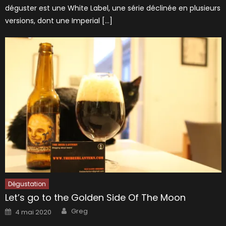
déguster est une White Label, une série déclinée en plusieurs
versions, dont une Imperial […]
Dégustation
Let’s go to the Golden Side Of The Moon
Author
Posted
Greg
4 mai 2020
on