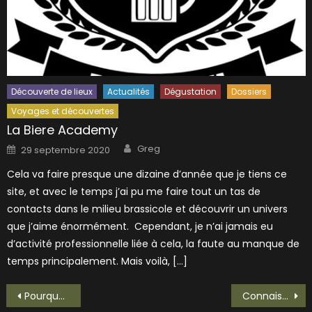
Découverte de lieux
Actualités
Dégustation
Dossiers
Voyages et découvertes
La Biere Academy
Author
Posted
Greg
29 septembre 2020
on
Cela va faire presque une dizaine d’année que je tiens ce
site, et avec le temps j’ai pu me faire tout un tas de
contacts dans le milieu brassicole et découvrir un univers
que j’aime énormément. Cependant, je n’ai jamais eu
d’activité professionnelle liée à cela, la faute au manque de
temps principalement. Mais voilà, […]
Navigation
Pourquoi tout le monde dit que les bières vont coûter plus cher?
Connaissez-vous Pauline alias Amaltea?