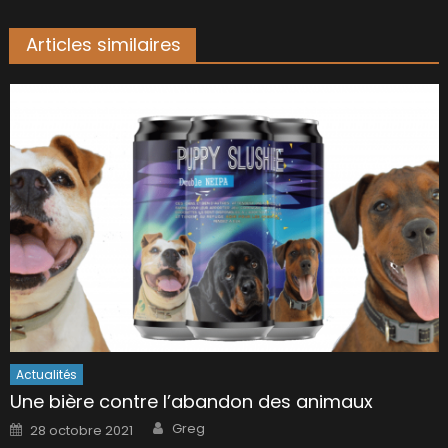
Articles similaires
Actualités
Une bière contre l’abandon des animaux
Author
Posted
Greg
28 octobre 2021
on