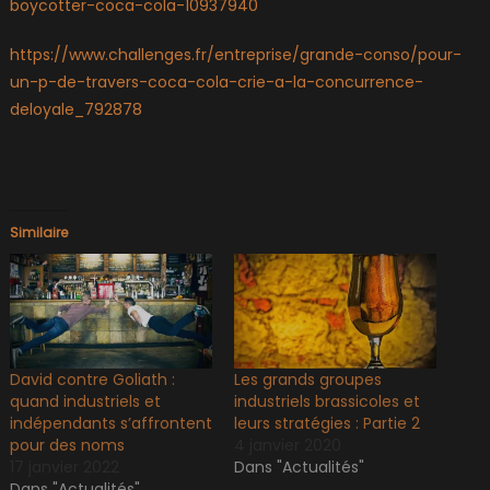
boycotter-coca-cola-10937940
https://www.challenges.fr/entreprise/grande-conso/pour-
un-p-de-travers-coca-cola-crie-a-la-concurrence-
deloyale_792878
Similaire
David contre Goliath :
Les grands groupes
quand industriels et
industriels brassicoles et
indépendants s’affrontent
leurs stratégies : Partie 2
pour des noms
4 janvier 2020
17 janvier 2022
Dans "Actualités"
Dans "Actualités"