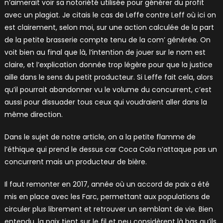
n’aimerait voir sa notoriété utilisée pour générer du profit
avec un plagiat. Je citais le cas de Leffe contre Leff où ici on
est clairement, selon moi, sur une action calculée de la part
de la petite brasserie compte tenu de la com’ générée. On
voit bien au final que là, l’intention de jouer sur le nom est
claire, et l’explication donnée trop légère pour que la justice
aille dans le sens du petit producteur. Si Leffe fait cela, alors
qu’il pourrait abandonner vu le volume du concurrent, c’est
aussi pour dissuader tous ceux qui voudraient aller dans la
même direction.
Dans le sujet de notre article, on a la petite flamme de
l’éthique qui prend le dessus car Coca Cola n’attaque pas un
concurrent mais un producteur de bière.
Il faut remonter en 2017, année où un accord de paix a été
mis en place avec les Farc, permettant aux populations de
circuler plus librement et retrouver un semblant de vie. Bien
entendu, la paix tient sur le fil et peu considèrent là bas qu’ils