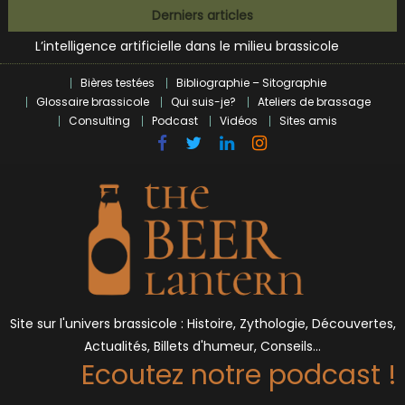
Zoumaï : pionnier de la révolution craft à Marseille
Skip
Derniers articles
L’intelligence artificielle dans le milieu brassicole
to
BrewDog racheté par Tilray pour une bouchée de pain ?
content
Bières et célébrités
Bières testées
Bibliographie – Sitographie
Glossaire brassicole
Qui suis-je?
Ateliers de brassage
Consulting
Podcast
Vidéos
Sites amis
Site sur l'univers brassicole : Histoire, Zythologie, Découvertes,
Actualités, Billets d'humeur, Conseils…
Ecoutez notre podcast !