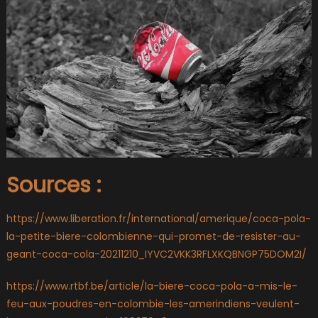
Sources :
https://www.liberation.fr/international/amerique/coca-pola-
la-petite-biere-colombienne-qui-promet-de-resister-au-
geant-coca-cola-20211210_IYVC2VKK3RFLXKQBNGP75DOM2I/
https://www.rtbf.be/article/la-biere-coca-pola-a-mis-le-
feu-aux-poudres-en-colombie-les-amerindiens-veulent-