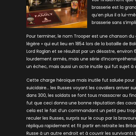
brasserie est la gran
qu’en plus il a lui-m
brasserie sans s’impl
Pour terminer, le nom Trooper est une chanson du gr
légère » qui eut lieu en 1854 lors de la bataille de 
Lord Raglan et se résultat par un désastre, environ 
lourdement armés, mais une série d’incompréhen
un échec, mais aussi un acte inutile qui fut sujet 
Cette charge héroïque mais inutile fut saluée pour
suicidaire… les Russes voyant les cavaliers arriver s
dans 300, les soldats se font tous massacrer au fina
fut que ceci donna une bonne réputation des caval
cela est le fait d’un commandant un petit peu trop z
reculer les Russes, surpris sur le coup par la bravou
répliqua rapidement et fit partir en retraite les Bri
Russe à un autre endroit et à couvrir les survivants 