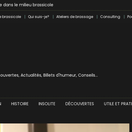
lle dans le milieu brassicole
ilray pour une bouchée de pain ?
e brassicole
Qui suis-je?
Ateliers de brassage
Consulting
Po
écouvertes, Actualités, Billets d'humeur, Conseils…
N
HISTOIRE
INSOLITE
DÉCOUVERTES
UTILE ET PRAT