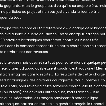
de gagnante, mais le groupe aussi vu qu’il a sa propre bière, mai
ême participé au projet et non pas juste vendu la licence à la
iquer du tout.
oupe très célèbre qui fait référence à « la charge de la brigad
Balaclava durant la guerre de Crimée. Cette charge fut dirigée par
600 cavaliers britanniques chargèrent contre les Russes très
sions dans le commandement fit de cette charge non seuleme
à de nombreuses controverses.
 sa bravoure mais aussi et surtout pour sa tendance quelque pe
ur eux crurent d’abord qu’ils étaient saouls, c’est vous dire ! Mêm
l alors imaginez dans la réalité….. La résultante de cette charge
iers britanniques, des cavaliers courageux surtout….même si to
élé. Enfin, pour revenir à cette fameuse charge, elle fit d’abord
re (ou la folie) des cavaliers britanniques, mais l’armée Russe
tanniques. Néanmoins les Français parvinrent à percer la ligne
britanniques battant en retraite. Un général français, le Général