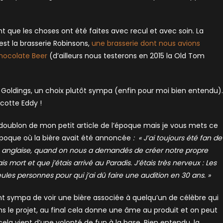
ent que les choses ont été faites avec recul et avec soin. La
est la brasserie Robinsons,
une brasserie dont nous avions
 Chocolate Beer
(d’ailleurs nous testerons en 2015 la Old Tom
 Goldings, un choix plutôt sympa (enfin pour moi bien entendu).
cotte Eddy !
n doublon de mon petit article de l’époque mais je vous mets ce
’époque où la bière avait été annoncée
: « J’ai toujours été fan de
lle anglaise, quand on nous a demandés de créer notre propre
tais mort et que j’étais arrivé au Paradis. J’étais très nerveux : Les
ules personnes pour qui j’ai dû faire une audition en 30 ans. »
t sympa de voir une bière associée à quelqu’un de célèbre qui
ns le projet, au final cela donne une âme au produit et on peut
ela vient d’une volonté de fun à la base. Bien entendu, la