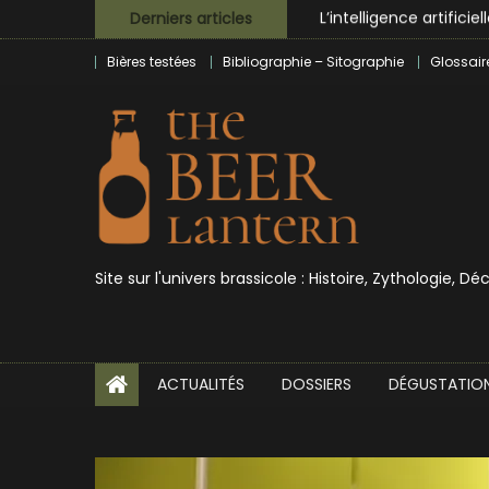
Skip
L’intelligence artificie
Derniers articles
to
BrewDog racheté par T
Bières testées
Bibliographie – Sitographie
Glossair
content
Bières et célébrités
Site sur l'univers brassicole : Histoire, Zythologie, D
ACTUALITÉS
DOSSIERS
DÉGUSTATIO