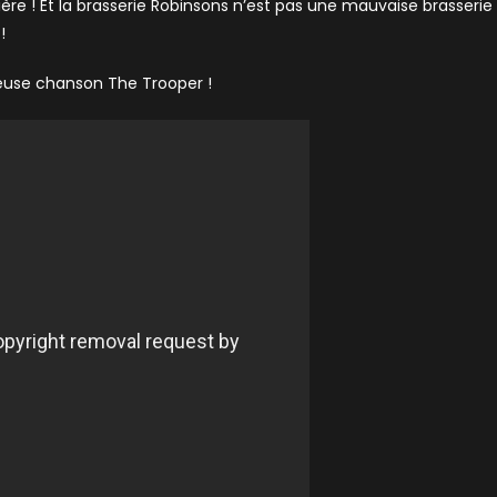
ière ! Et la brasserie Robinsons n’est pas une mauvaise brasserie
!
euse chanson The Trooper !