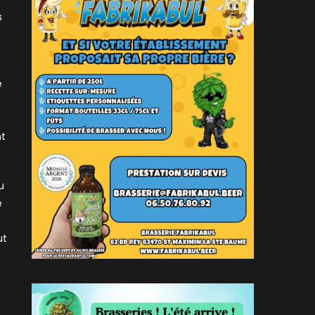
s
e
nt
u
e
ut