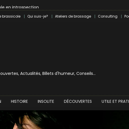
le en introspection
 révolution craft à Marseille
e brassicole
Qui suis-je?
Ateliers de brassage
Consulting
Po
lle dans le milieu brassicole
ilray pour une bouchée de pain ?
écouvertes, Actualités, Billets d'humeur, Conseils…
N
HISTOIRE
INSOLITE
DÉCOUVERTES
UTILE ET PRAT