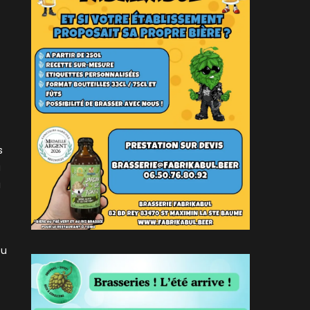
s
a
i
eu