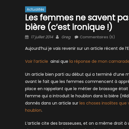
Actualités
Les femmes ne savent pas
bière (c’est ironique !)
Posted
Author
17 juillet 2014
Greg
Commentaires (6)
on
Aujourd’hui je vais revenir sur un article récent de l’
Voir l’article
ainsi que
la réponse de mon camarade
Un article bien parti au début qui a terminé d’une m
avant le fait que les femmes commencent à appréci
place en rappelant que le métier de brassage était 
femme qui a introduit le houblon dans la bière (Hild
donnés dans un article sur
les choses insolites que 
houblon
.
L’article cite des brasseuses, et on a même droit à 