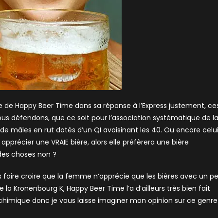
e de Happy Beer Time dans sa réponse à l’Express justement, ce
ous défendons, que ce soit pour l’association systématique de l
 de mâles en rut dotés d’un QI avoisinant les 40. Ou encore celu
récier une VRAIE bière, alors elle préfèrera une bière
es choses non ?
 faire croire que la femme n’apprécie que les bières avec un p
de la Kronenbourg K, Happy Beer Time l’a d’ailleurs très bien fait
it chimique donc je vous laisse imaginer mon opinion sur ce genre