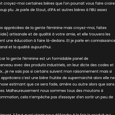
et croyez-moi certaines bières que l’on pourrait vous faire croire
plu. Je parle de Stout, d’IPA et autres bières à l’IBU assez
très appréciées de la gente féminine mais croyez-moi, faites
le) artisanale et de qualité à votre amie, et elle trouvera les
ment une éducation à faire là-dedans. Et je parle en connaissanc
al et la qualité aujourd’hui.
car la gente féminine est un formidable panel de
erveau avec des produits industriels, on leur dicte des codes et
oix….je ne sais pas si certains suivent mon raisonnement mais si
e appréciera c’est une bière fruitée de supermarché alors elle ne
ose estimant que ce sera fade, amère ou autre alors que sans
atives. Malheureusement nous sommes tous des moutons à
sommation, cela n’empêche pas d’essayer d’en sortir un peu de