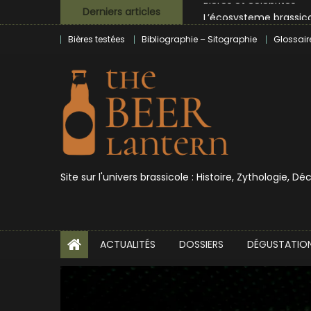
Skip
L’écosysteme brassico
Derniers articles
to
Zoumaï : pionnier de la
Bières testées
Bibliographie – Sitographie
Glossair
content
L’intelligence artificie
BrewDog racheté par T
Bières et célébrités
Site sur l'univers brassicole : Histoire, Zythologie, D
ACTUALITÉS
DOSSIERS
DÉGUSTATIO