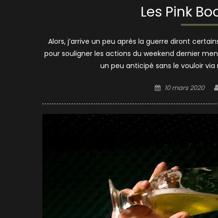
Les Pink Boo
Alors, j’arrive un peu après la guerre diront certa
pour souligner les actions du weekend dernier mené
un peu anticipé sans le vouloir via m
Posted
10 mars 2020
on