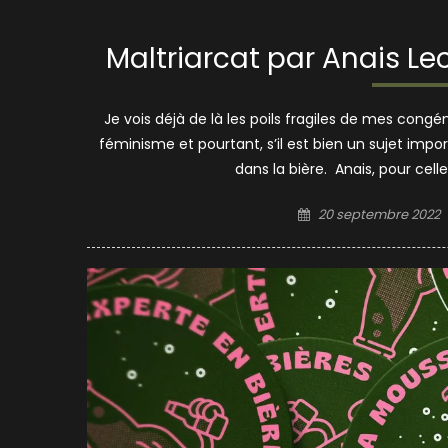
Maltriarcat par Anais Leco
Je vois déjà de là les poils fragiles de mes congén
féminisme et pourtant, s’il est bien un sujet impo
dans la bière. Anais, pour cell
Posted
20 septembre 2022
on