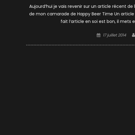
Aujourd’hui je vais revenir sur un article récent de l
de mon camarade de Happy Beer Time Un article b
fait l’article en soi est bon, il m
Posted
17 juillet 2014
on