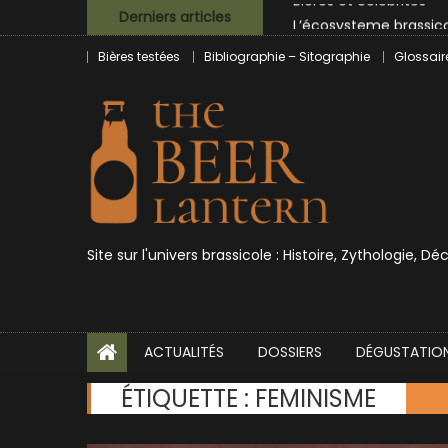
Skip
L’écosysteme brassico
Derniers articles
to
Zoumaï : pionnier de la
Bières testées
Bibliographie – Sitographie
Glossair
content
L’intelligence artificie
BrewDog racheté par T
Bières et célébrités
Site sur l'univers brassicole : Histoire, Zythologie, D
ACTUALITÉS
DOSSIERS
DÉGUSTATIO
ÉTIQUETTE :
FEMINISME