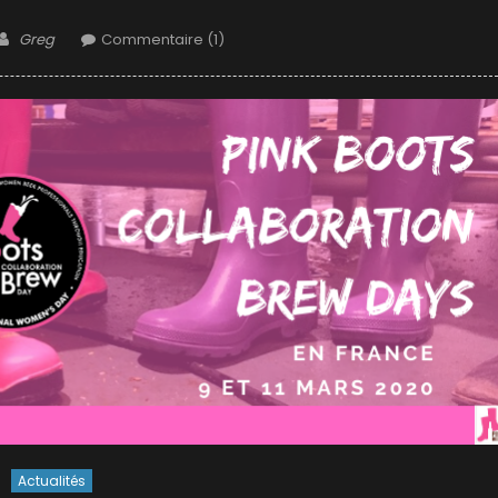
Author
Greg
Commentaire (1)
Actualités