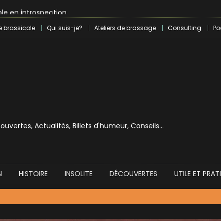
le en introspection
 révolution craft à Marseille
e brassicole
Qui suis-je?
Ateliers de brassage
Consulting
Po
lle dans le milieu brassicole
ilray pour une bouchée de pain ?
écouvertes, Actualités, Billets d'humeur, Conseils…
N
HISTOIRE
INSOLITE
DÉCOUVERTES
UTILE ET PRAT