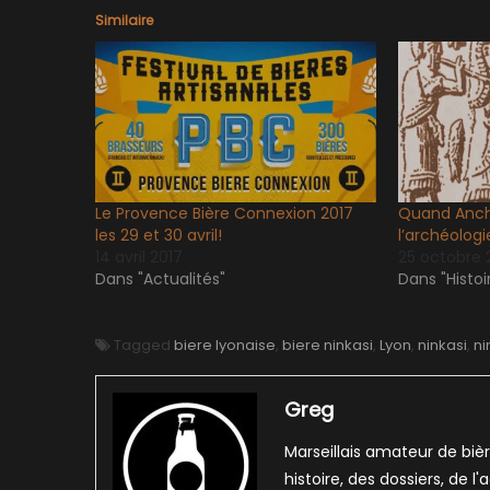
Similaire
Le Provence Bière Connexion 2017
Quand Ancho
les 29 et 30 avril!
l’archéolog
14 avril 2017
25 octobre 
Dans "Actualités"
Dans "Histoi
Tagged
biere lyonaise
,
biere ninkasi
,
Lyon
,
ninkasi
,
ni
Greg
Marseillais amateur de bièr
histoire, des dossiers, de l