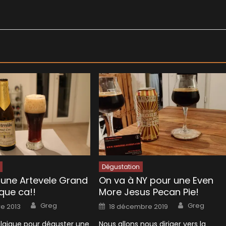
Dégustation
une Artevele Grand
On va à NY pour une Even
 que ca!!
More Jesus Pecan Pie!
Author
Author
Posted
Greg
Greg
e 2013
18 décembre 2019
on
elgique pour déguster une
Nous allons nous diriger vers la