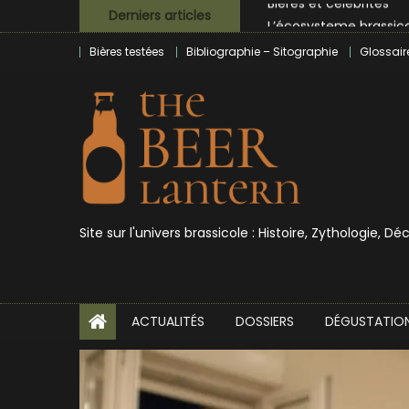
Skip
L’écosysteme brassico
Derniers articles
to
Zoumaï : pionnier de la
Bières testées
Bibliographie – Sitographie
Glossair
content
L’intelligence artificie
BrewDog racheté par T
Bières et célébrités
Site sur l'univers brassicole : Histoire, Zythologie, D
ACTUALITÉS
DOSSIERS
DÉGUSTATIO