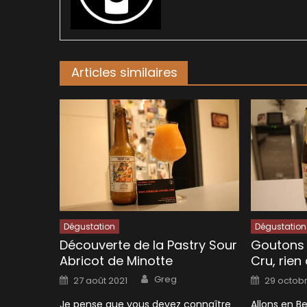
Articles similaires
Dégustation
Dégustation
Découverte de la Pastry Sour
Goutons 
Abricot de Minotte
Cru, rien
Author
Posted
Posted
Greg
27 août 2021
29 octobr
on
on
Je pense que vous devez connaître
Allons en B