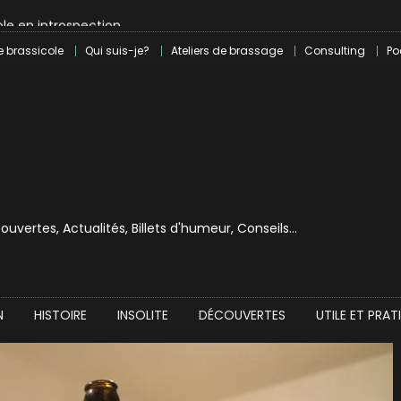
le en introspection
 révolution craft à Marseille
e brassicole
Qui suis-je?
Ateliers de brassage
Consulting
Po
lle dans le milieu brassicole
ilray pour une bouchée de pain ?
écouvertes, Actualités, Billets d'humeur, Conseils…
N
HISTOIRE
INSOLITE
DÉCOUVERTES
UTILE ET PRAT