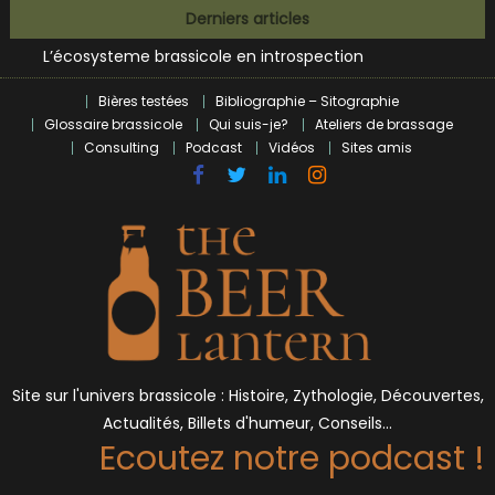
Bières et célébrités
Skip
Derniers articles
L’écosysteme brassicole en introspection
to
Zoumaï : pionnier de la révolution craft à Marseille
content
L’intelligence artificielle dans le milieu brassicole
Bières testées
Bibliographie – Sitographie
BrewDog racheté par Tilray pour une bouchée de pain ?
Glossaire brassicole
Qui suis-je?
Ateliers de brassage
Bières et célébrités
Consulting
Podcast
Vidéos
Sites amis
Site sur l'univers brassicole : Histoire, Zythologie, Découvertes,
Actualités, Billets d'humeur, Conseils…
Ecoutez notre podcast !