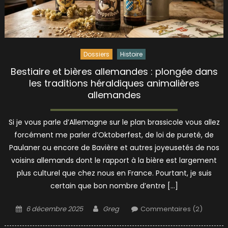
Dossiers
Histoire
Bestiaire et bières allemandes : plongée dans
les traditions héraldiques animalières
allemandes
Si je vous parle d’Allemagne sur le plan brassicole vous allez
forcément me parler d’Oktoberfest, de loi de pureté, de
Paulaner ou encore de Bavière et autres joyeusetés de nos
voisins allemands dont le rapport à la bière est largement
plus culturel que chez nous en France. Pourtant, je suis
certain que bon nombre d’entre […]
Posted
Author
6 décembre 2025
Greg
Commentaires (2)
on