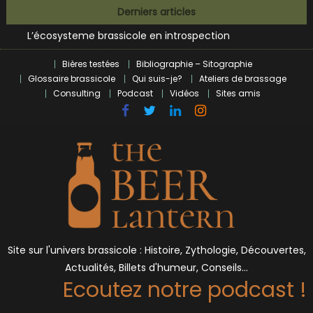
Bières et célébrités
Skip
Derniers articles
L’écosysteme brassicole en introspection
to
Zoumaï : pionnier de la révolution craft à Marseille
content
L’intelligence artificielle dans le milieu brassicole
Bières testées
Bibliographie – Sitographie
BrewDog racheté par Tilray pour une bouchée de pain ?
Glossaire brassicole
Qui suis-je?
Ateliers de brassage
Bières et célébrités
Consulting
Podcast
Vidéos
Sites amis
Site sur l'univers brassicole : Histoire, Zythologie, Découvertes,
Actualités, Billets d'humeur, Conseils…
Ecoutez notre podcast !