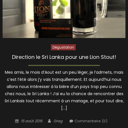
Dégustation
Direction le Sri Lanka pour une Lion Stout!
Mes amis, le mois d’Aout est un peu léger, je l’admets, mais
c’est l’été alors j’y vais tranquillement. Et aujourd’hui nous
allons nous intéresser à la bière d’un pays trop peu connu
chez nous, le Sri Lanka ! J’ai eu la chance de rencontrer des
Sri Lankais tout récemment à un mariage, et pour tout dire,
[…]
Posted
Author
15 août 2016
Greg
Commentaire (0)
on