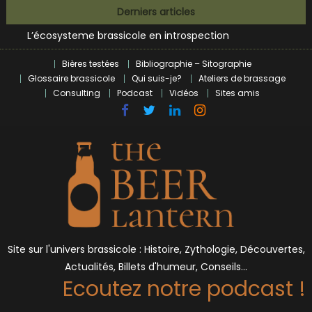
Bières et célébrités
Skip
Derniers articles
L’écosysteme brassicole en introspection
to
Zoumaï : pionnier de la révolution craft à Marseille
content
L’intelligence artificielle dans le milieu brassicole
Bières testées
Bibliographie – Sitographie
BrewDog racheté par Tilray pour une bouchée de pain ?
Glossaire brassicole
Qui suis-je?
Ateliers de brassage
Bières et célébrités
Consulting
Podcast
Vidéos
Sites amis
Site sur l'univers brassicole : Histoire, Zythologie, Découvertes,
Actualités, Billets d'humeur, Conseils…
Ecoutez notre podcast !