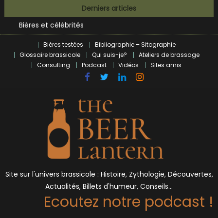
BrewDog racheté par Tilray pour une bouchée de pain ?
Skip
Derniers articles
Bières et célébrités
to
L’écosysteme brassicole en introspection
content
Zoumaï : pionnier de la révolution craft à Marseille
Bières testées
Bibliographie – Sitographie
L’intelligence artificielle dans le milieu brassicole
Glossaire brassicole
Qui suis-je?
Ateliers de brassage
BrewDog racheté par Tilray pour une bouchée de pain ?
Consulting
Podcast
Vidéos
Sites amis
Bières et célébrités
Site sur l'univers brassicole : Histoire, Zythologie, Découvertes,
Actualités, Billets d'humeur, Conseils…
Ecoutez notre podcast !