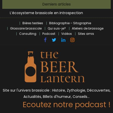
Bières et célébrités
Skip
Derniers articles
L’écosysteme brassicole en introspection
to
Zoumaï : pionnier de la révolution craft à Marseille
content
L’intelligence artificielle dans le milieu brassicole
Bières testées
Bibliographie – Sitographie
BrewDog racheté par Tilray pour une bouchée de pain ?
Glossaire brassicole
Qui suis-je?
Ateliers de brassage
Bières et célébrités
Consulting
Podcast
Vidéos
Sites amis
Site sur l'univers brassicole : Histoire, Zythologie, Découvertes,
Actualités, Billets d'humeur, Conseils…
Ecoutez notre podcast !