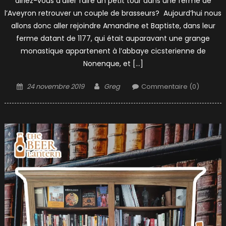
diriez-vous d’aller faire un petit tour dans une ferme de
l’Aveyron retrouver un couple de brasseurs? Aujourd’hui nous
allons donc aller rejoindre Amandine et Baptiste, dans leur
ferme datant de 1177, qui était auparavant une grange
monastique appartenent à l’abbaye cicsterienne de
Nonenque, et […]
Posted
Author
24 novembre 2019
Greg
Commentaire (0)
on