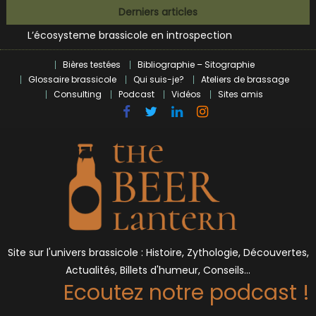
Bières et célébrités
Skip
Derniers articles
L’écosysteme brassicole en introspection
to
Zoumaï : pionnier de la révolution craft à Marseille
content
L’intelligence artificielle dans le milieu brassicole
Bières testées
Bibliographie – Sitographie
BrewDog racheté par Tilray pour une bouchée de pain ?
Glossaire brassicole
Qui suis-je?
Ateliers de brassage
Bières et célébrités
Consulting
Podcast
Vidéos
Sites amis
Site sur l'univers brassicole : Histoire, Zythologie, Découvertes,
Actualités, Billets d'humeur, Conseils…
Ecoutez notre podcast !