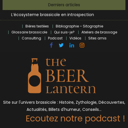
Bières et célébrités
Skip
Derniers articles
L’écosysteme brassicole en introspection
to
Zoumaï : pionnier de la révolution craft à Marseille
content
L’intelligence artificielle dans le milieu brassicole
Bières testées
Bibliographie – Sitographie
BrewDog racheté par Tilray pour une bouchée de pain ?
Glossaire brassicole
Qui suis-je?
Ateliers de brassage
Bières et célébrités
Consulting
Podcast
Vidéos
Sites amis
Site sur l'univers brassicole : Histoire, Zythologie, Découvertes,
Actualités, Billets d'humeur, Conseils…
Ecoutez notre podcast !