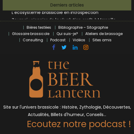
Bières et célébrités
Skip
Derniers articles
L’écosysteme brassicole en introspection
to
Zoumaï : pionnier de la révolution craft à Marseille
content
L’intelligence artificielle dans le milieu brassicole
Bières testées
Bibliographie – Sitographie
BrewDog racheté par Tilray pour une bouchée de pain ?
Glossaire brassicole
Qui suis-je?
Ateliers de brassage
Bières et célébrités
Consulting
Podcast
Vidéos
Sites amis
Site sur l'univers brassicole : Histoire, Zythologie, Découvertes,
Actualités, Billets d'humeur, Conseils…
Ecoutez notre podcast !