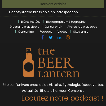
Bières et célébrités
Skip
Derniers articles
L’écosysteme brassicole en introspection
to
Zoumaï : pionnier de la révolution craft à Marseille
content
L’intelligence artificielle dans le milieu brassicole
Bières testées
Bibliographie – Sitographie
BrewDog racheté par Tilray pour une bouchée de pain ?
Glossaire brassicole
Qui suis-je?
Ateliers de brassage
Bières et célébrités
Consulting
Podcast
Vidéos
Sites amis
Site sur l'univers brassicole : Histoire, Zythologie, Découvertes,
Actualités, Billets d'humeur, Conseils…
Ecoutez notre podcast !