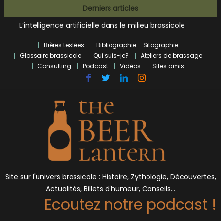
Zoumaï : pionnier de la révolution craft à Marseille
Skip
Derniers articles
L’intelligence artificielle dans le milieu brassicole
to
BrewDog racheté par Tilray pour une bouchée de pain ?
content
Bières et célébrités
Bières testées
Bibliographie – Sitographie
Glossaire brassicole
Qui suis-je?
Ateliers de brassage
Consulting
Podcast
Vidéos
Sites amis
Site sur l'univers brassicole : Histoire, Zythologie, Découvertes,
Actualités, Billets d'humeur, Conseils…
Ecoutez notre podcast !