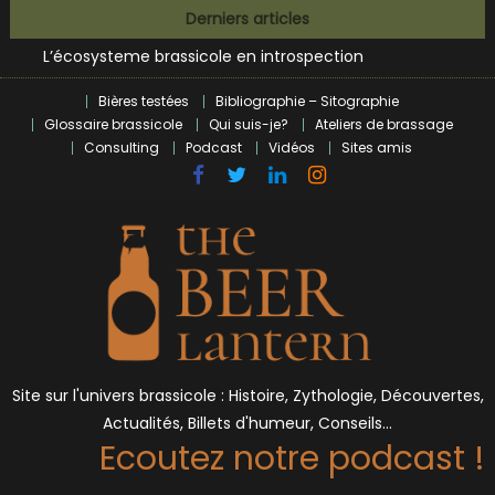
Bières et célébrités
Skip
Derniers articles
L’écosysteme brassicole en introspection
to
Zoumaï : pionnier de la révolution craft à Marseille
content
L’intelligence artificielle dans le milieu brassicole
Bières testées
Bibliographie – Sitographie
BrewDog racheté par Tilray pour une bouchée de pain ?
Glossaire brassicole
Qui suis-je?
Ateliers de brassage
Bières et célébrités
Consulting
Podcast
Vidéos
Sites amis
Site sur l'univers brassicole : Histoire, Zythologie, Découvertes,
Actualités, Billets d'humeur, Conseils…
Ecoutez notre podcast !