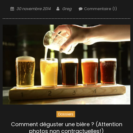
Posted
Author
30 novembre 2014
Greg
Commentaire (1)
on
Dossiers
Comment déguster une bière ? (Attention
photos non contractuelles!)