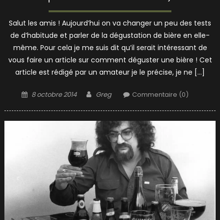
Salut les amis ! Aujourd’hui on va changer un peu des tests
de d’habitude et parler de la dégustation de bière en elle-
même. Pour cela je me suis dit qu’il serait intéressant de
vous faire un article sur comment déguster une bière ! Cet
article est rédigé par un amateur je le précise, je ne […]
Posted
Author
8 octobre 2014
Greg
Commentaire (0)
on