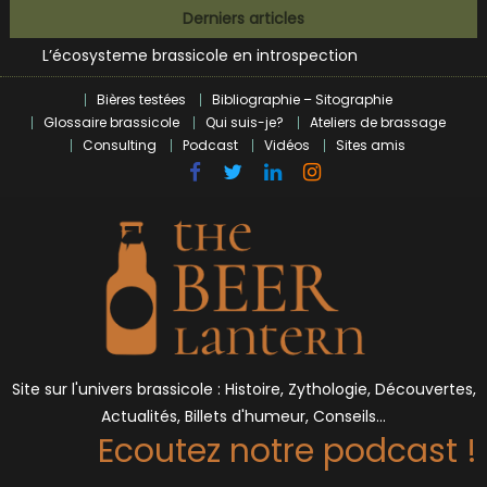
Bières et célébrités
Skip
Derniers articles
L’écosysteme brassicole en introspection
to
Zoumaï : pionnier de la révolution craft à Marseille
content
L’intelligence artificielle dans le milieu brassicole
Bières testées
Bibliographie – Sitographie
BrewDog racheté par Tilray pour une bouchée de pain ?
Glossaire brassicole
Qui suis-je?
Ateliers de brassage
Bières et célébrités
Consulting
Podcast
Vidéos
Sites amis
Site sur l'univers brassicole : Histoire, Zythologie, Découvertes,
Actualités, Billets d'humeur, Conseils…
Ecoutez notre podcast !