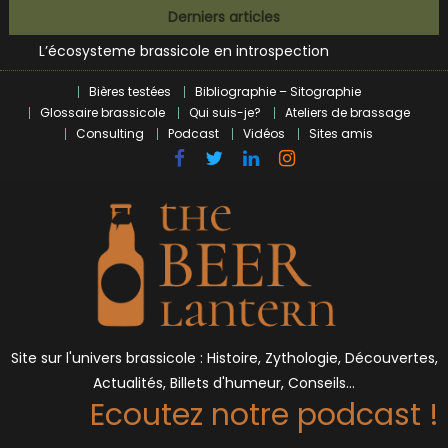
Bières et célébrités
Skip
Derniers articles
L’écosysteme brassicole en introspection
to
Zoumaï : pionnier de la révolution craft à Marseille
content
L’intelligence artificielle dans le milieu brassicole
Bières testées
Bibliographie – Sitographie
BrewDog racheté par Tilray pour une bouchée de pain ?
Glossaire brassicole
Qui suis-je?
Ateliers de brassage
Bières et célébrités
Consulting
Podcast
Vidéos
Sites amis
Site sur l'univers brassicole : Histoire, Zythologie, Découvertes,
Actualités, Billets d'humeur, Conseils…
Ecoutez notre podcast !