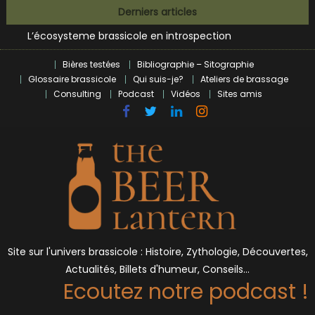
Bières et célébrités
Skip
Derniers articles
L’écosysteme brassicole en introspection
to
Zoumaï : pionnier de la révolution craft à Marseille
content
L’intelligence artificielle dans le milieu brassicole
Bières testées
Bibliographie – Sitographie
BrewDog racheté par Tilray pour une bouchée de pain ?
Glossaire brassicole
Qui suis-je?
Ateliers de brassage
Bières et célébrités
Consulting
Podcast
Vidéos
Sites amis
Site sur l'univers brassicole : Histoire, Zythologie, Découvertes,
Actualités, Billets d'humeur, Conseils…
Ecoutez notre podcast !