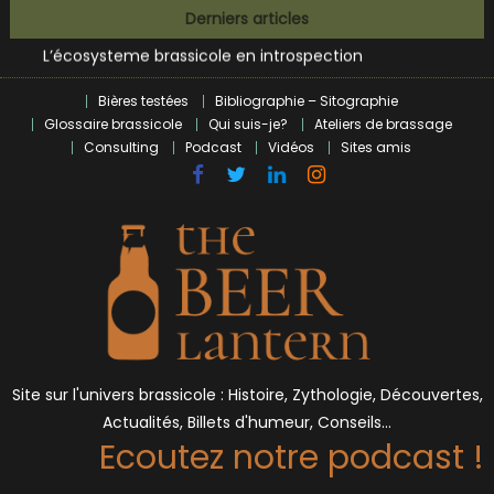
Bières et célébrités
Skip
Derniers articles
L’écosysteme brassicole en introspection
to
Zoumaï : pionnier de la révolution craft à Marseille
content
L’intelligence artificielle dans le milieu brassicole
Bières testées
Bibliographie – Sitographie
BrewDog racheté par Tilray pour une bouchée de pain ?
Glossaire brassicole
Qui suis-je?
Ateliers de brassage
Bières et célébrités
Consulting
Podcast
Vidéos
Sites amis
Site sur l'univers brassicole : Histoire, Zythologie, Découvertes,
Actualités, Billets d'humeur, Conseils…
Ecoutez notre podcast !