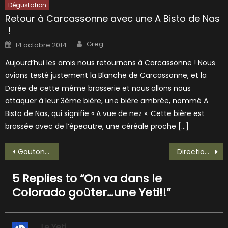
Dégustation
Retour à Carcassonne avec une A Bisto de Nas
!
Author
Posted
Greg
14 octobre 2014
on
Aujourd’hui les amis nous retournons à Carcassonne ! Nous
avions testé justement la Blanche de Carcassonne, et la
Dorée de cette même brasserie et nous allons nous
attaquer à leur 3ème bière, une bière ambrée, nommé A
Bisto de Nas, qui signifie « A vue de nez ». Cette bière est
brassée avec de l’épeautre, une céréale proche […]
Navigation
Goutons une Artevele Grand Cru, rien que ca!!
Direction Carcassonne avec La Belle Dorée!!
de
5 Replies to “
On va dans le
l’article
Colorado goûter…une Yeti!!
”
Le Yeti