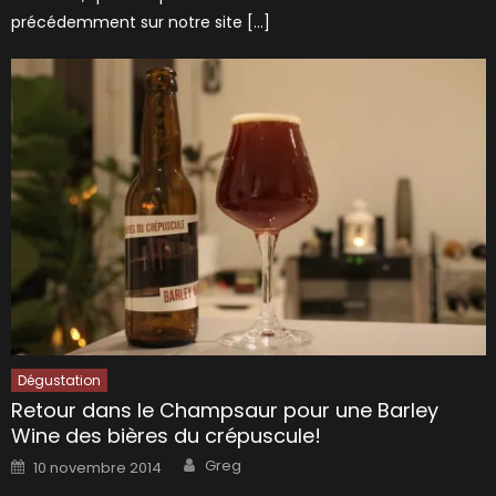
précédemment sur notre site […]
Dégustation
Retour dans le Champsaur pour une Barley
Wine des bières du crépuscule!
Author
Posted
Greg
10 novembre 2014
on