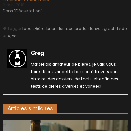
6 avril 2018
Dans "Dégustation"
Tagged
beer
,
Bière
,
brian dunn
,
colorado
,
denver
,
great divide
,
USA
,
yeti
Greg
Marseillais amateur de bières, je vais vous
faire découvrir cette boisson à travers son
histoire, des dossiers, de l'actu et enfin des
tests de bières diverses et variées!
Articles similaires