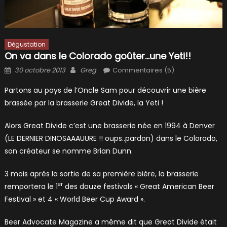
Dégustation
On va dans le Colorado goûter…une Yeti!!
Posted
Author
30 octobre 2013
Greg
Commentaires (5)
on
Partons au pays de l’Oncle Sam pour découvrir une bière
brassée par la brasserie Great Divide, la Yeti !
Alors Great Divide c’est une brasserie née en 1994 à Denver
(LE DERNIER DINOSAAAUURE !! oups..pardon) dans le Colorado,
son créateur se nomme Brian Dunn.
3 mois après la sortie de sa première bière, la brasserie
er
remportera le 1
des douze festivals « Great American Beer
Festival » et 4 « World Beer Cup Award ».
Beer Advocate Magazine a même dit que Great Divide était