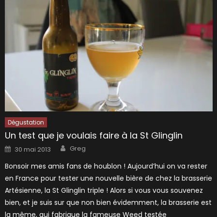
Dégustation
Un test que je voulais faire à la St Glinglin
Author
Posted
Greg
30 mai 2013
on
Bonsoir mes amis fans de houblon ! Aujourd’hui on va rester
en France pour tester une nouvelle bière de chez la brasserie
Artésienne, la St Glinglin triple ! Alors si vous vous souvenez
bien, et je suis sur que non bien évidemment, la brasserie est
la même, qui fabrique la fameuse Weed testée