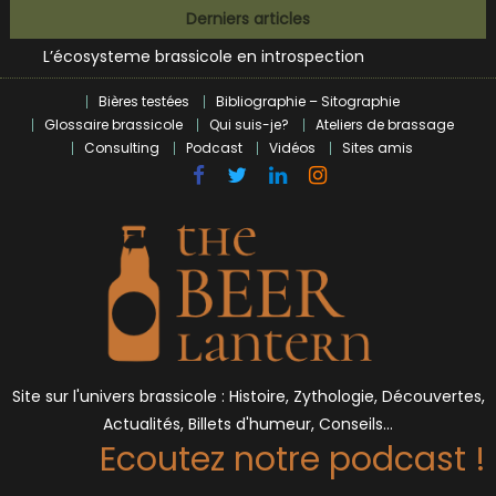
Bières et célébrités
Skip
Derniers articles
L’écosysteme brassicole en introspection
to
Zoumaï : pionnier de la révolution craft à Marseille
content
L’intelligence artificielle dans le milieu brassicole
Bières testées
Bibliographie – Sitographie
BrewDog racheté par Tilray pour une bouchée de pain ?
Glossaire brassicole
Qui suis-je?
Ateliers de brassage
Bières et célébrités
Consulting
Podcast
Vidéos
Sites amis
Site sur l'univers brassicole : Histoire, Zythologie, Découvertes,
Actualités, Billets d'humeur, Conseils…
Ecoutez notre podcast !