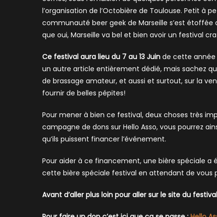
l’organisation de l’Octobière de Toulouse. Petit à p
communauté beer geek de Marseille s’est étoffée depu
que oui, Marseille va bel et bien avoir un festival c
Ce festival aura lieu du 7 au 13 Juin
de cette année s
un autre article entièrement dédié, mais sachez qu
de brassage amateur, et aussi et surtout, sur la v
fournir de belles pépites!
Pour mener à bien ce festival, deux choses très im
campagne de dons sur Hello Asso, vous pourrez ains
qu’ils puissent financer l’événement.
Pour aider à ce financement, une bière spéciale a
cette bière spéciale festival en attendant de vous pa
Avant d’aller plus loin pour aller sur le site du festival
Pour faire un don c’est ici que ca se passe :
Hello As