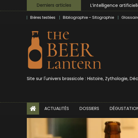
Skip
L’intelligence artificie
Derniers articles
to
BrewDog racheté par T
Bières testées
Bibliographie – Sitographie
Glossair
content
Bières et célébrités
Site sur l'univers brassicole : Histoire, Zythologie, D
ACTUALITÉS
DOSSIERS
DÉGUSTATIO