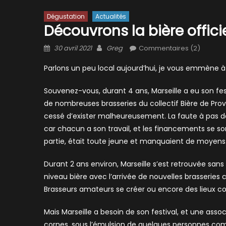
Dégustation
Actualités
Découvrons la bière officie
Posted
Author
30 avril 2021
Greg
Commentaires (2)
on
Parlons un peu local aujourd’hui, je vous emmène à 
Souvenez-vous, durant 4 ans, Marseille a eu son fe
de nombreuses brasseries du collectif Bière de Prov
cessé d’exister malheureusement. La faute à pas de
car chacun a son travail, et les financements se son
partie, était toute jeune et manquaient de moyens
Durant 2 ans environ, Marseille s’est retrouvée sa
niveau bière avec l’arrivée de nouvelles brasseri
Brasseurs amateurs se créer ou encore des lieux
Mais Marseille a besoin de son festival, et une ass
cornes, sous l’émulsion de quelques personnes com