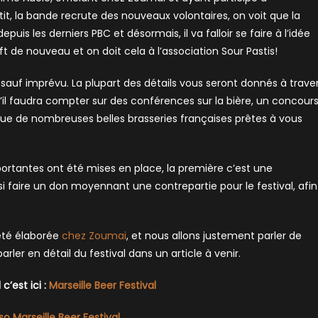
etit, la bande recrute des nouveaux volontaires, on voit que la
is les derniers PBC et désormais, il va falloir se faire à l’idée
raft de nouveau et on doit cela à l’association Sour Pastis!
auf imprévu. La plupart des détails vous seront donnés à trave
’il faudra compter sur des conférences sur la bière, un concour
enue de nombreuses belles brasseries françaises prêtes à vous
portantes ont été mises en place, la première c’est une
i faire un don moyennant une contrepartie pour le festival, afin
 été élaborée
chez Zoumai
, et nous allons justement parler de
rler en détail du festival dans un article à venir.
 c’est ici :
Marseille Beer Festival
so Marseille Beer Festival