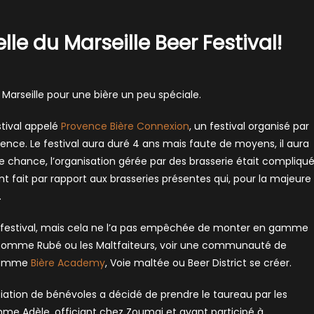
lle du Marseille Beer Festival!
Marseille pour une bière un peu spéciale.
stival appelé
Provence Bière Connexion
, un festival organisé par
ence. Le festival aura duré 4 ans mais faute de moyens, il aura
 chance, l’organisation gérée par des brasserie était compliqu
t fait par rapport aux brasseries présentes qui, pour la majeure
.
ns festival, mais cela ne l’a pas empêchée de monter en gamme
es comme Rubé ou les Maltfaiteurs, voir une communauté de
 comme
Bière Academy
, Voie maltée ou Beer District se créer.
ociation de bénévoles a décidé de prendre le taureau par les
me Adèle, officiant chez Zoumai et ayant participé à