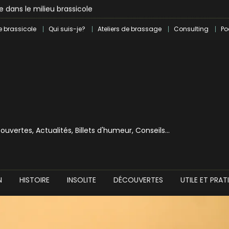
lle dans le milieu brassicole
ilray pour une bouchée de pain ?
e brassicole
Qui suis-je?
Ateliers de brassage
Consulting
Po
écouvertes, Actualités, Billets d'humeur, Conseils…
N
HISTOIRE
INSOLITE
DÉCOUVERTES
UTILE ET PRAT