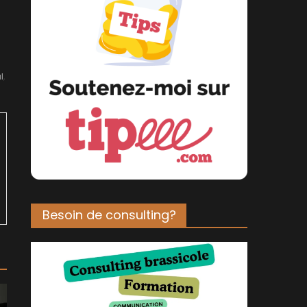
l
,
Besoin de consulting?