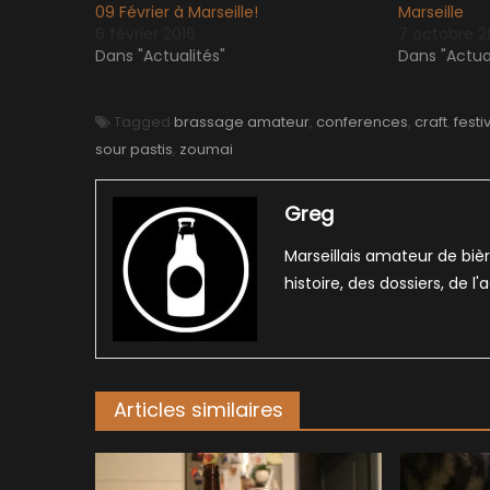
09 Février à Marseille!
Marseille
6 février 2016
7 octobre 2
Dans "Actualités"
Dans "Actual
Tagged
brassage amateur
,
conferences
,
craft
,
festi
sour pastis
,
zoumai
Greg
Marseillais amateur de bièr
histoire, des dossiers, de l
Articles similaires