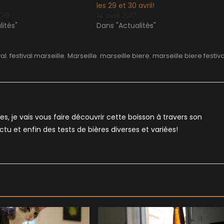
les 29 et 30 avril!
019
14 avril 2017
ités"
Dans "Actualités"
val
,
festival marseille
,
Marseille
,
marseille biere
,
marseille biere festiva
es, je vais vous faire découvrir cette boisson à travers son
'actu et enfin des tests de bières diverses et variées!