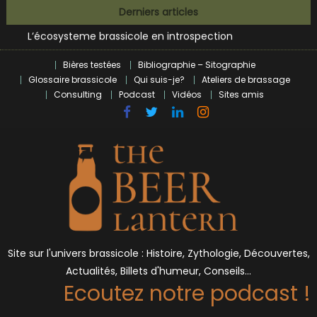
Bières et célébrités
Skip
Derniers articles
L’écosysteme brassicole en introspection
to
Zoumaï : pionnier de la révolution craft à Marseille
content
L’intelligence artificielle dans le milieu brassicole
Bières testées
Bibliographie – Sitographie
BrewDog racheté par Tilray pour une bouchée de pain ?
Glossaire brassicole
Qui suis-je?
Ateliers de brassage
Bières et célébrités
Consulting
Podcast
Vidéos
Sites amis
Site sur l'univers brassicole : Histoire, Zythologie, Découvertes,
Actualités, Billets d'humeur, Conseils…
Ecoutez notre podcast !