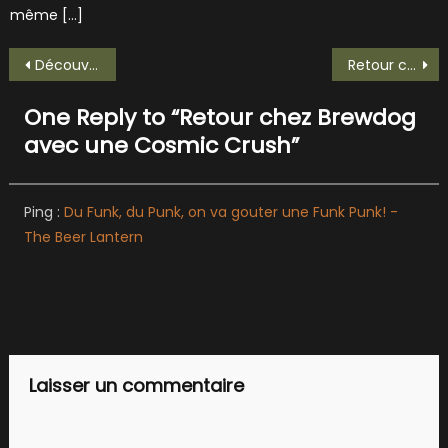
même […]
Navigation
Découverte de la Pastry Sour Abricot de Minotte
Retour chez Pirata avec une Pastelon!
de
One Reply to “
Retour chez Brewdog
l’article
avec une Cosmic Crush
”
Ping :
Du Funk, du Punk, on va gouter une Funk Punk! -
The Beer Lantern
Laisser un commentaire