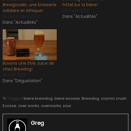
Brewgooder, une brasserie
hôtel sur la bière!
solidaire et éthique!
23 mars 2017
10 décembre 2020
Dans "Actualités"
Dans "Actualités"
Buvons une Elvis Juice de
chez Brewdog!
16 mai 2019
Dans "Dégustation"
Tagged
biere brewdog
,
biere ecosse
,
Brewdog
,
cosmic crush
,
Ecosse
,
over works
,
overworks
,
sour
Greg