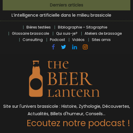
Zoumaï : pionnier de la révolution craft à Marseille
Skip
Derniers articles
L’intelligence artificielle dans le milieu brassicole
to
BrewDog racheté par Tilray pour une bouchée de pain ?
content
Bières et célébrités
Bières testées
Bibliographie – Sitographie
Glossaire brassicole
Qui suis-je?
Ateliers de brassage
Consulting
Podcast
Vidéos
Sites amis
Site sur l'univers brassicole : Histoire, Zythologie, Découvertes,
Actualités, Billets d'humeur, Conseils…
Ecoutez notre podcast !