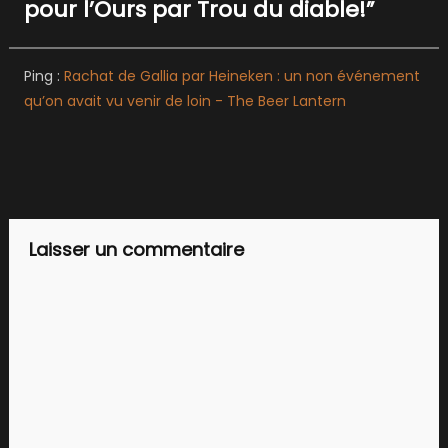
l’article
pour l’Ours par Trou du diable!
”
Ping :
Rachat de Gallia par Heineken : un non événement
qu’on avait vu venir de loin - The Beer Lantern
Laisser un commentaire