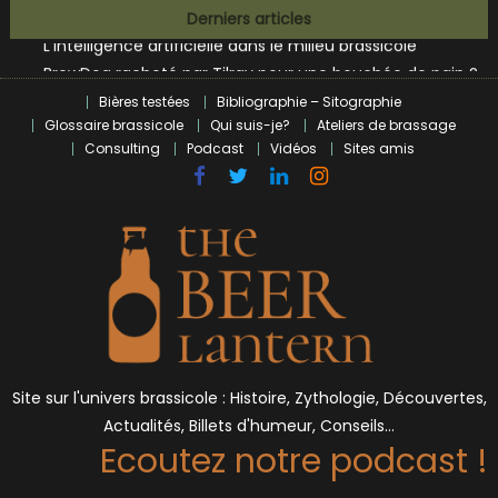
Zoumaï : pionnier de la révolution craft à Marseille
Skip
Derniers articles
L’intelligence artificielle dans le milieu brassicole
to
BrewDog racheté par Tilray pour une bouchée de pain ?
content
Bières et célébrités
Bières testées
Bibliographie – Sitographie
Glossaire brassicole
Qui suis-je?
Ateliers de brassage
Consulting
Podcast
Vidéos
Sites amis
Site sur l'univers brassicole : Histoire, Zythologie, Découvertes,
Actualités, Billets d'humeur, Conseils…
Ecoutez notre podcast !