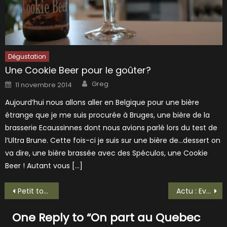
Dégustation
Une Cookie Beer pour le goûter?
Author
Posted
Greg
11 novembre 2014
on
Aujourd’hui nous allons aller en Belgique pour une bière
étrange que je me suis procurée à Bruges, une bière de la
brasserie Ecaussinnes dont nous avions parlé lors du test de
l’Ultra Brune. Cette fois-ci je suis sur une bière de…dessert on
va dire, une bière brassée avec des Spéculos, une Cookie
Beer ! Autant vous […]
Navigation
Petit tour en Camargue pour une Guardians riz rouge
Actu : Evitez d’acheter votre matériel en Chine
de
One Reply to “
On part au Quebec