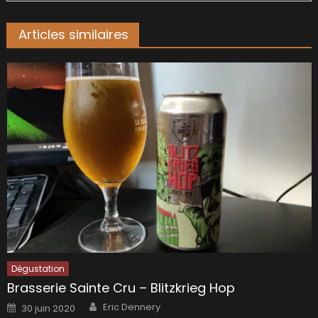
Articles similaires
Dégustation
Brasserie Sainte Cru – Blitzkrieg Hop
Author
Posted
Eric Dennery
30 juin 2020
on