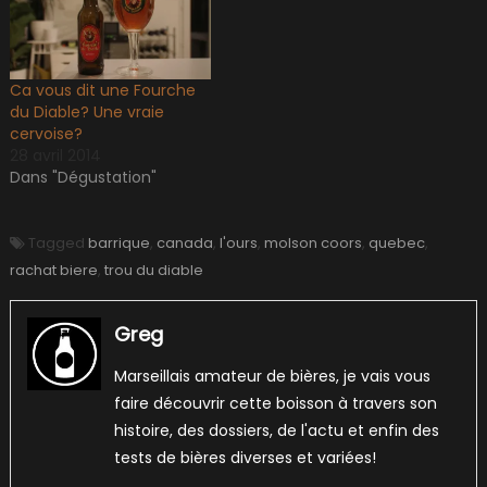
Ca vous dit une Fourche
du Diable? Une vraie
cervoise?
28 avril 2014
Dans "Dégustation"
Tagged
barrique
,
canada
,
l'ours
,
molson coors
,
quebec
,
rachat biere
,
trou du diable
Greg
Marseillais amateur de bières, je vais vous
faire découvrir cette boisson à travers son
histoire, des dossiers, de l'actu et enfin des
tests de bières diverses et variées!