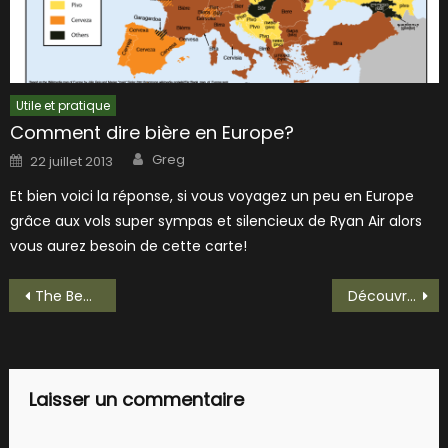
Utile et pratique
Comment dire bière en Europe?
Author
Posted
Greg
22 juillet 2013
on
Et bien voici la réponse, si vous voyagez un peu en Europe
grâce aux vols super sympas et silencieux de Ryan Air alors
vous aurez besoin de cette carte!
Navigation
The Beer Lantern teste une bière de la Lantern : la Fender!
Découvrons la bière officielle du Marseille Beer Festival!
de
l’article
Laisser un commentaire