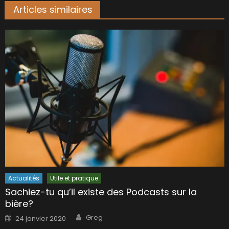
Articles similaires
Actualités
Utile et pratique
Sachiez-tu qu’il existe des Podcasts sur la
bière?
Author
Posted
Greg
24 janvier 2020
on