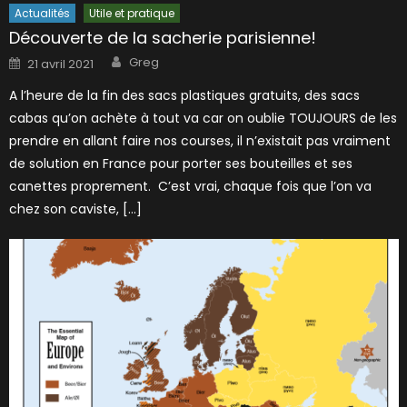
Actualités
Utile et pratique
Découverte de la sacherie parisienne!
Author
Posted
Greg
21 avril 2021
on
A l’heure de la fin des sacs plastiques gratuits, des sacs
cabas qu’on achète à tout va car on oublie TOUJOURS de les
prendre en allant faire nos courses, il n’existait pas vraiment
de solution en France pour porter ses bouteilles et ses
canettes proprement. C’est vrai, chaque fois que l’on va
chez son caviste, […]