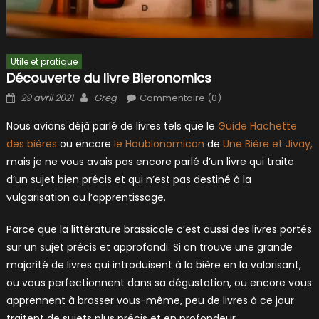
Utile et pratique
Découverte du livre Bieronomics
Posted
Author
29 avril 2021
Greg
Commentaire (0)
on
Nous avions déjà parlé de livres tels que le
Guide Hachette
des bières
ou encore
le Houblonomicon
de
Une Bière et Jivay,
mais je ne vous avais pas encore parlé d’un livre qui traite
d’un sujet bien précis et qui n’est pas destiné à la
vulgarisation ou l’apprentissage.
Parce que la littérature brassicole c’est aussi des livres portés
sur un sujet précis et approfondi. Si on trouve une grande
majorité de livres qui introduisent à la bière en la valorisant,
ou vous perfectionnent dans sa dégustation, ou encore vous
apprennent à brasser vous-même, peu de livres à ce jour
traitent de sujets plus précis et en profondeur.