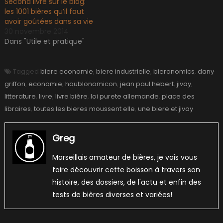
Second livre sur le blog:
les 1001 bières qu’il faut
avoir goûtées dans sa vie
30 novembre 2014
Dans "Utile et pratique"
Tagged
biere economie
,
biere industrielle
,
bieronomics
,
dany
griffon
,
economie
,
houblonomicon
,
jean paul hebert
,
jivay
,
litterature
,
livre
,
livre bière
,
loi purete allemande
,
place des
libraires
,
toutes les bieres moussent elle
,
une biere et jivay
Greg
Marseillais amateur de bières, je vais vous
faire découvrir cette boisson à travers son
histoire, des dossiers, de l'actu et enfin des
tests de bières diverses et variées!