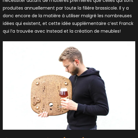
nécessiter autant de matières premières que celles qui sont
produites annuellement par toute la filière brassicole. Il y a
donc encore de la matière à utiliser malgré les nombreuses
idées qui existent, et cette idée supplémentaire c’est Franck
qui l’a trouvée avec Instead et la création de meubles!