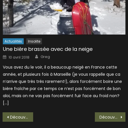
Actualités
Insolite
Une bière brassée avec de la neige
Author
Posted
Greg
10 avril 2018
on
Vous avez du le voir, il a beaucoup neigé en France cette
année, et plusieurs fois à Marseille (je vous rappelle que ca
n’arrive que très très rarement!), alors forcément boire une
bière fraîche par ce temps ce n’est pas forcément de bon
aloi, mais on ne vas pas forcément fuir face au froid non?
[…]
Navigation
Découverte de l’appli Bierty!
Découverte de Brewgooder, une brasserie solidaire et éthique!