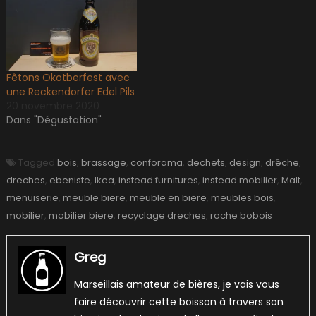
Fêtons Okotberfest avec
une Reckendorfer Edel Pils
20 novembre 2020
Dans "Dégustation"
Tagged
bois
,
brassage
,
conforama
,
dechets
,
design
,
drêche
,
dreches
,
ebeniste
,
Ikea
,
instead furnitures
,
instead mobilier
,
Malt
,
menuiserie
,
meuble biere
,
meuble en biere
,
meubles bois
,
mobilier
,
mobilier biere
,
recyclage dreches
,
roche bobois
Greg
Marseillais amateur de bières, je vais vous
faire découvrir cette boisson à travers son