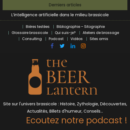
Zoumaï : pionnier de la révolution craft à Marseille
Skip
Derniers articles
L’intelligence artificielle dans le milieu brassicole
to
BrewDog racheté par Tilray pour une bouchée de pain ?
content
Bières et célébrités
Bières testées
Bibliographie – Sitographie
Glossaire brassicole
Qui suis-je?
Ateliers de brassage
Consulting
Podcast
Vidéos
Sites amis
Site sur l'univers brassicole : Histoire, Zythologie, Découvertes,
Actualités, Billets d'humeur, Conseils…
Ecoutez notre podcast !