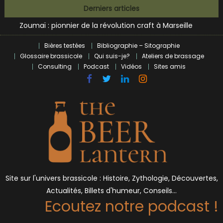
L’écosysteme brassicole en introspection
Skip
Derniers articles
Zoumaï : pionnier de la révolution craft à Marseille
to
L’intelligence artificielle dans le milieu brassicole
content
BrewDog racheté par Tilray pour une bouchée de pain ?
Bières testées
Bibliographie – Sitographie
Bières et célébrités
Glossaire brassicole
Qui suis-je?
Ateliers de brassage
Consulting
Podcast
Vidéos
Sites amis
Site sur l'univers brassicole : Histoire, Zythologie, Découvertes,
Actualités, Billets d'humeur, Conseils…
Ecoutez notre podcast !