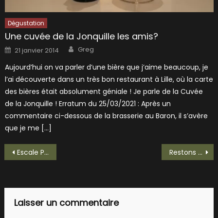
Dégustation
Une cuvée de la Jonquille les amis?
Author
Posted
Greg
21 janvier 2014
on
Aujourd’hui on va parler d’une bière que j’aime beaucoup, je
l’ai découverte dans un très bon restaurant à Lille, où la carte
des bières était absolument géniale ! Je parle de la Cuvée
de la Jonquille ! Erratum du 25/03/2021 : Après un
commentaire ci-dessous de la brasserie au Baron, il s’avère
que je me […]
Navigation
Escale Portugaise avec une jolie Grape Ale!
Restons en Provence avec Bulles de Provence
de
l’article
Laisser un commentaire