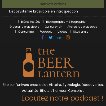
Bières et célébrités
Skip
Derniers articles
L’écosysteme brassicole en introspection
to
Zoumaï : pionnier de la révolution craft à Marseille
content
L’intelligence artificielle dans le milieu brassicole
Bières testées
Bibliographie – Sitographie
BrewDog racheté par Tilray pour une bouchée de pain ?
Glossaire brassicole
Qui suis-je?
Ateliers de brassage
Bières et célébrités
Consulting
Podcast
Vidéos
Sites amis
Site sur l'univers brassicole : Histoire, Zythologie, Découvertes,
Actualités, Billets d'humeur, Conseils…
Ecoutez notre podcast !