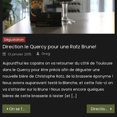
Dégustation
Direction le Quercy pour une Ratz Brune!
Author
Posted
Greg
13 janvier 2015
on
Aujourd’hui les copains on va retourner du côté de Toulouse
dans le Quercy pour être précis afin de déguster une
nouvelle bière de Christophe Ratz, de la brasserie éponyme !
Nous avions auparavant testé la Blanche, et cette fois-ci on
va s’attarder sur la Brune ! Nous avons encore quelques
bières de cette brasserie à tester (et […]
Navigation
On se fait plaisir avec une Hopus Primeur 2013
Direction le Tarn pour une Libertine de la brasserie des vignes!