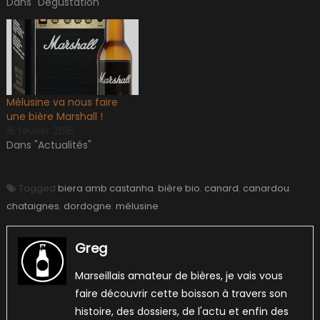
Dans "Dégustation"
Mélusine va nous faire
une bière Marshall !
15 février 2015
Dans "Actualités"
Tagged
biera amb castanha
,
bière bio
,
canard
,
canardou
,
chataignes
,
dordogne
,
mélusine
Greg
Marseillais amateur de bières, je vais vous
faire découvrir cette boisson à travers son
histoire, des dossiers, de l'actu et enfin des