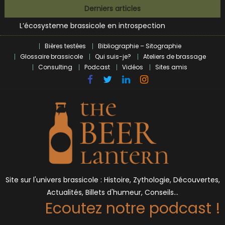
Skip
Derniers articles
Bières et célébrités
to
L’écosysteme brassicole en introspection
content
Zoumaï : pionnier de la révolution craft à Marseille
Bières testées
Bibliographie – Sitographie
L’intelligence artificielle dans le milieu brassicole
Glossaire brassicole
Qui suis-je?
Ateliers de brassage
BrewDog racheté par Tilray pour une bouchée de pain ?
Consulting
Podcast
Vidéos
Sites amis
Bières et célébrités
Site sur l'univers brassicole : Histoire, Zythologie, Découvertes,
Actualités, Billets d'humeur, Conseils…
Ecoutez notre podcast !