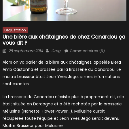
Dégustation
Une bière aux châtaignes de chez Canardou ça
vous dit ?
Posted
Author
28 septembre 2014
Greg
Commentaires (5)
on
Alors on va parler de la bière aux châtaignes, appelée Biera
Amb Castanha et brassée par la Brasserie du Canardou. Le
maitre brasseur était Jean Yves Jego, si mes informations
sont exactes.
La brasserie du Canardou n’existe plus à proprement dit, elle
était située en Dordogne et a été rachetée par la brasserie
Mélusine (Nonette, Flower Power…). Mélusine aurait
récupérée toute l’équipe et Jean Yves Jego serait devenu
Maître Brasseur pour Melusine.