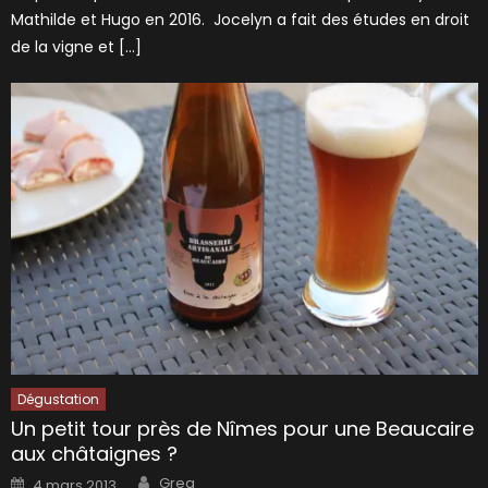
Mathilde et Hugo en 2016. Jocelyn a fait des études en droit
de la vigne et […]
Dégustation
Un petit tour près de Nîmes pour une Beaucaire
aux châtaignes ?
Author
Posted
Greg
4 mars 2013