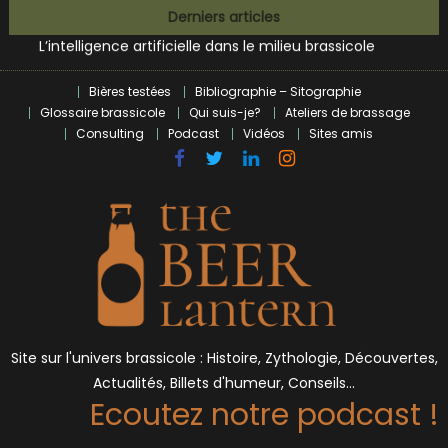
Zoumaï : pionnier de la révolution craft à Marseille
Skip
Derniers articles
L’intelligence artificielle dans le milieu brassicole
to
BrewDog racheté par Tilray pour une bouchée de pain ?
content
Bières et célébrités
Bières testées
Bibliographie – Sitographie
Glossaire brassicole
Qui suis-je?
Ateliers de brassage
Consulting
Podcast
Vidéos
Sites amis
Site sur l'univers brassicole : Histoire, Zythologie, Découvertes,
Actualités, Billets d'humeur, Conseils…
Ecoutez notre podcast !