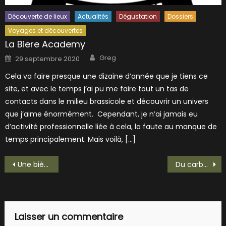
Découverte de lieux
Actualités
Dégustation
Dossiers
Voyages et découvertes
La Biere Academy
Author
Posted
Greg
29 septembre 2020
on
Cela va faire presque une dizaine d’année que je tiens ce
site, et avec le temps j’ai pu me faire tout un tas de
contacts dans le milieu brassicole et découvrir un univers
que j’aime énormément. Cependant, je n’ai jamais eu
d’activité professionnelle liée à cela, la faute au manque de
temps principalement. Mais voilà, […]
Navigation
Une bière en hommage à Retour vers le Futur! Beer to the future!!
Du carburant à la bière? Oui ca existe!
de
l’article
Laisser un commentaire