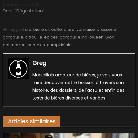
1 novembre 2014
Dans "Dégustation"
Tagged
ale
,
biere citrouille
,
bière lyonnaise
,
brasserie
gargouille
,
citrouille
,
épices
,
gargouille
,
halloween
,
Lyon
,
potimarron
,
pumpkin
,
pumpkin'ale
Greg
Marseillais amateur de bières, je vais vous
faire découvrir cette boisson à travers son
histoire, des dossiers, de l'actu et enfin des
tests de bières diverses et variées!
Articles similaires