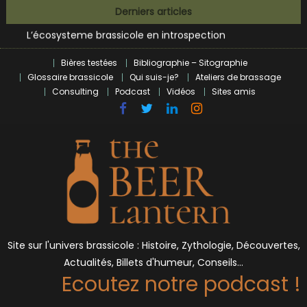
Bières et célébrités
Skip
Derniers articles
L’écosysteme brassicole en introspection
to
Zoumaï : pionnier de la révolution craft à Marseille
content
L’intelligence artificielle dans le milieu brassicole
Bières testées
Bibliographie – Sitographie
BrewDog racheté par Tilray pour une bouchée de pain ?
Glossaire brassicole
Qui suis-je?
Ateliers de brassage
Bières et célébrités
Consulting
Podcast
Vidéos
Sites amis
Site sur l'univers brassicole : Histoire, Zythologie, Découvertes,
Actualités, Billets d'humeur, Conseils…
Ecoutez notre podcast !