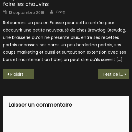
faire les chauvins
Author
Posted
Greg
13 septembre 2018
on
Retournons un peu en Ecosse pour cette rentrée pour
découvrir une petite nouveauté de chez Brewdog. Brewdog,
une brasserie qu’on ne présente plus, entre ses recettes
parfois cocasses, ses noms un peu borderline parfois, ses
coups marketing et aussi et surtout son extension avec ses
bars et maintenant un hôtel, on peut dire qu’ils savent […]
Navigation
Plaisirs du monde, une épicerie qui cache une cave à bière!
Test de la Bon Secours Brune, une bière vivante !
de
l’article
Laisser un commentaire