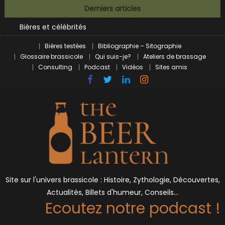
Skip
Derniers articles
BrewDog racheté par Tilray pour une bouchée de pain ?
to
Bières et célébrités
content
L’écosysteme brassicole en introspection
Bières testées
Bibliographie – Sitographie
Zoumaï : pionnier de la révolution craft à Marseille
Glossaire brassicole
Qui suis-je?
Ateliers de brassage
L’intelligence artificielle dans le milieu brassicole
Consulting
Podcast
Vidéos
Sites amis
BrewDog racheté par Tilray pour une bouchée de pain ?
Bières et célébrités
Site sur l'univers brassicole : Histoire, Zythologie, Découvertes,
Actualités, Billets d'humeur, Conseils…
Ecoutez notre podcast !