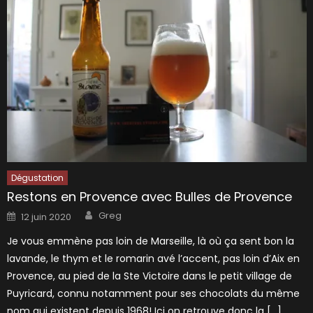
Dégustation
Restons en Provence avec Bulles de Provence
Author
Posted
Greg
12 juin 2020
on
Je vous emmène pas loin de Marseille, là où ça sent bon la
lavande, le thym et le romarin avé l’accent, pas loin d’Aix en
Provence, au pied de la Ste Victoire dans le petit village de
Puyricard, connu notamment pour ses chocolats du même
nom qui existent depuis 1968! Ici on retrouve donc la […]