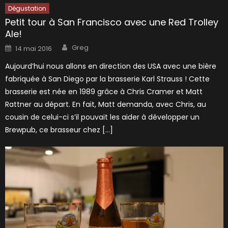
Dégustation
Petit tour à San Francisco avec une Red Trolley
Ale!
Author
Posted
Greg
14 mai 2016
on
Aujourd’hui nous allons en direction des USA avec une bière
fabriquée à San Diego par la brasserie Karl Strauss ! Cette
brasserie est née en 1989 grâce à Chris Cramer et Matt
Rattner au départ. En fait, Matt demanda, avec Chris, au
cousin de celui-ci s’il pouvait les aider à développer un
Brewpub, ce brasseur chez […]