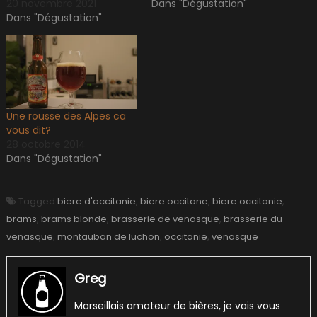
20 novembre 2021
Dans "Dégustation"
Dans "Dégustation"
Une rousse des Alpes ca
vous dit?
28 octobre 2014
Dans "Dégustation"
Tagged
biere d'occitanie
,
biere occitane
,
biere occitanie
,
brams
,
brams blonde
,
brasserie de venasque
,
brasserie du
venasque
,
montauban de luchon
,
occitanie
,
venasque
Greg
Marseillais amateur de bières, je vais vous