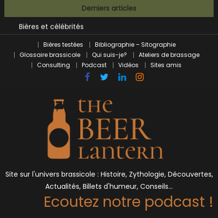
Skip
Derniers articles
BrewDog racheté par Tilray pour une bouchée de pain ?
to
Bières et célébrités
content
L’écosysteme brassicole en introspection
Bières testées
Bibliographie – Sitographie
Zoumaï : pionnier de la révolution craft à Marseille
Glossaire brassicole
Qui suis-je?
Ateliers de brassage
L’intelligence artificielle dans le milieu brassicole
Consulting
Podcast
Vidéos
Sites amis
BrewDog racheté par Tilray pour une bouchée de pain ?
Bières et célébrités
Site sur l'univers brassicole : Histoire, Zythologie, Découvertes,
Actualités, Billets d'humeur, Conseils…
Ecoutez notre podcast !