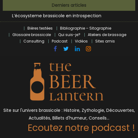
Bières et célébrités
Skip
Derniers articles
L’écosysteme brassicole en introspection
to
Zoumaï : pionnier de la révolution craft à Marseille
content
L’intelligence artificielle dans le milieu brassicole
Bières testées
Bibliographie – Sitographie
BrewDog racheté par Tilray pour une bouchée de pain ?
Glossaire brassicole
Qui suis-je?
Ateliers de brassage
Bières et célébrités
Consulting
Podcast
Vidéos
Sites amis
Site sur l'univers brassicole : Histoire, Zythologie, Découvertes,
Actualités, Billets d'humeur, Conseils…
Ecoutez notre podcast !